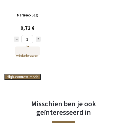
Marsreep 51g
0,72 €
In
winkelwagen
High-contrast mode
Misschien ben je ook
geïnteresseerd in