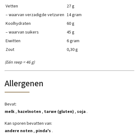
Vetten
27 g
– waarvan verzadigde vetzuren
14 gram
Koolhydraten
60 g
– waarvan suikers
45 g
Eiwitten
6 gram
Zout
0,30 g
(Eén reep = 46 g)
Allergenen
Bevat:
melk
,
hazelnoten
,
tarwe (gluten)
,
soja
.
Kan sporen bevatten van:
andere noten
,
pinda's
.