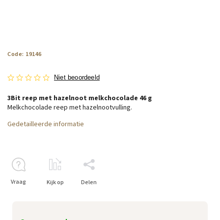
Code:
19146
Niet beoordeeld
3Bit reep met hazelnoot melkchocolade 46 g
Melkchocolade reep met
hazelnootvulling.
Gedetailleerde informatie
Vraag
Kijk op
Delen