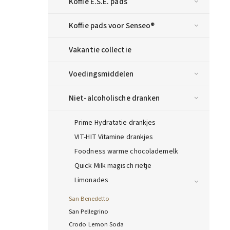
Koffie E.S.E. pads
Koffie pads voor Senseo®
Vakantie collectie
Voedingsmiddelen
Niet-alcoholische dranken
Prime Hydratatie drankjes
VIT-HIT Vitamine drankjes
Foodness warme chocolademelk
Quick Milk magisch rietje
Limonades
San Benedetto
San Pellegrino
Crodo Lemon Soda