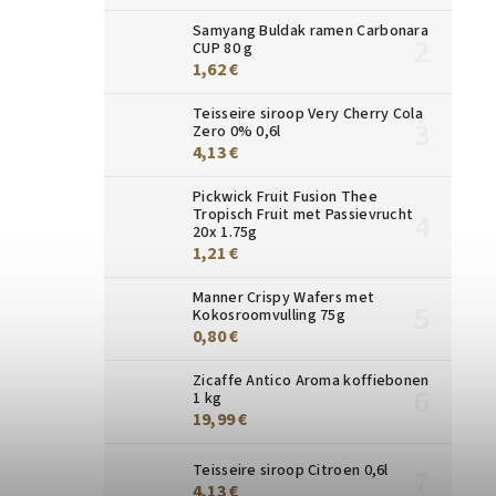
Samyang Buldak ramen Carbonara
CUP 80 g
1,62 €
Teisseire siroop Very Cherry Cola
Zero 0% 0,6l
4,13 €
Pickwick Fruit Fusion Thee
Tropisch Fruit met Passievrucht
20x 1.75g
1,21 €
Manner Crispy Wafers met
Kokosroomvulling 75g
0,80 €
Zicaffe Antico Aroma koffiebonen
1 kg
19,99 €
Teisseire siroop Citroen 0,6l
4,13 €