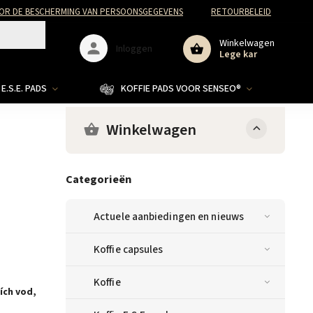
R DE BESCHERMING VAN PERSOONSGEGEVENS
RETOURBELEID
Winkelwagen
Inloggen
Lege kar
E.S.E. PADS
KOFFIE PADS VOOR SENSEO®
Winkelwagen
Categorieën
Actuele aanbiedingen en nieuws
Koffie capsules
Koffie
ích vod,