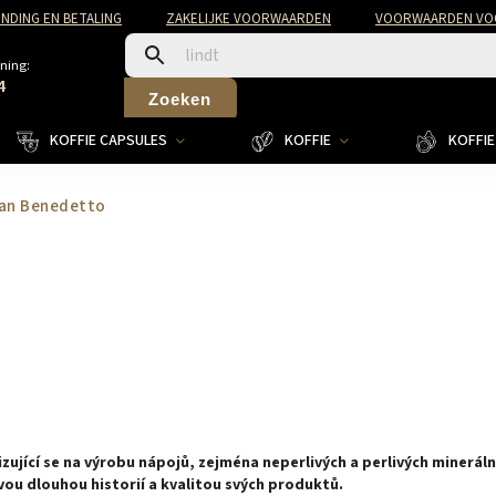
NDING EN BETALING
ZAKELIJKE VOORWAARDEN
VOORWAARDEN VOO
ning:
4
Zoeken
KOFFIE CAPSULES
KOFFIE
KOFFIE 
an Benedetto
zující se na výrobu nápojů, zejména neperlivých a perlivých mineráln
vou dlouhou historií a kvalitou svých produktů.