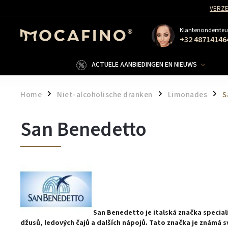
VERZE
Klantenondersteu
+32 48714146
ACTUELE AANBIEDINGEN EN NIEUWS
Home
Niet-alcoholische dranken
Limonades
S
/
/
/
San Benedetto
San Benedetto je italská značka speciali
džusů, ledových čajů a dalších nápojů. Tato značka je známá s