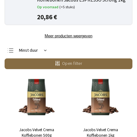
Koffiebonen Jacobs ESPRESSO Strong 1kg
Op voorraad
(>5 stuks)
20,86 €
Meer producten weergeven
Minst duur
Duurste
Open filter
Bestsellers
Alfabetisch
Jacobs Velvet Crema
Jacobs Velvet Crema
Koffiebonen 500g
Koffiebonen 1kg