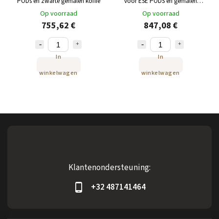
PODs en zwarte gemalen koffie
voor ESE PODS en gemalen
koffie, roestvrij staal
Op voorraad
Op voorraad
755,62 €
847,08 €
In
In
winkelwagen
winkelwagen
Klantenondersteuning:
+32 487141464