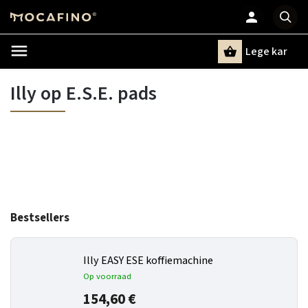
Lege kar
Zoeken
Illy op E.S.E. pads
Bestsellers
Illy EASY ESE koffiemachine
Op voorraad
154,60 €