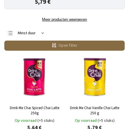
5,79 €
Meer producten weergeven
Minst duur
Duurste
Open filter
Bestsellers
Alfabetisch
Drink Me Chai Spiced Chai Latte
Drink Me Chai Vanille Chai Latte
250g
250 g
Op voorraad
(>5 stuks)
Op voorraad
(>5 stuks)
5,64 €
5,79 €