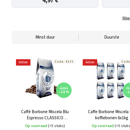
4,97 €
Meer
Minst duur
Duurste
Code:
4131
Cod
Action
Action
16,58 €
99,
–14 %
–1
Caffé Borbone Miscela Blu
Caffe Borbone Miscela 
Espresso CLASSICO
koffiebonen 6x1kg
koffiebonen 1 kg
Op voorraad
(>5 stuks)
Op voorraad
(>5 stuk