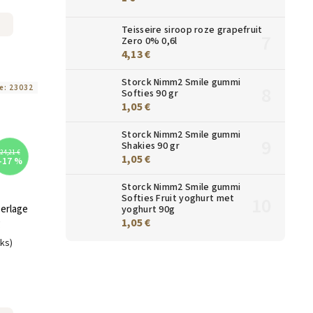
Teisseire siroop roze grapefruit
Zero 0% 0,6l
4,13 €
Storck Nimm2 Smile gummi
e:
23032
Softies 90 gr
1,05 €
Storck Nimm2 Smile gummi
Shakies 90 gr
24,21 €
1,05 €
–17 %
Storck Nimm2 Smile gummi
Softies Fruit yoghurt met
Perlage
yoghurt 90g
1,05 €
g
uks)