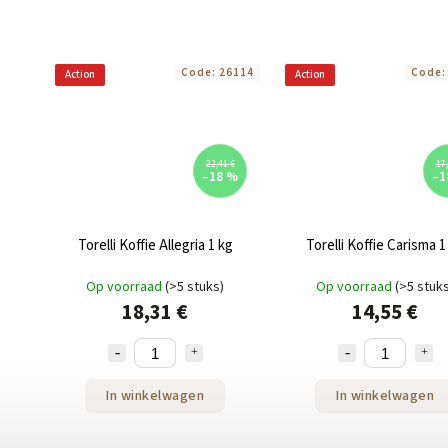
Code:
26114
Code
Action
Action
22,41 €
17,
–18 %
–1
Torelli Koffie Allegria 1 kg
Torelli Koffie Carisma 1
Op voorraad
(>5 stuks)
Op voorraad
(>5 stuk
18,31 €
14,55 €
In winkelwagen
In winkelwagen