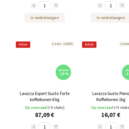
In winkelwagen
In winkelwagen
Code:
22605
Cod
Action
Action
107,54 €
19,
–19 %
–1
Lavazza Expert Gusto Forte
Lavazza Gusto Pien
koffiebonen 6 kg
Koffiebonen 1kg
Op voorraad
(>5 stuks)
Op voorraad
(>5 stuk
87,09 €
16,07 €