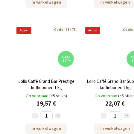
In winkelwagen
In winkelwagen
Code:
25475
Code
Action
Action
23,81 €
26,
–17 %
–1
Lollo Caffé Grand Bar Prestige
Lollo Caffé Grand Bar Su
koffiebonen 1 kg
koffiebonen 1 kg
Op voorraad
(>5 stuks)
Op voorraad
(>5 stuk
19,57 €
22,07 €
In winkelwagen
In winkelwagen