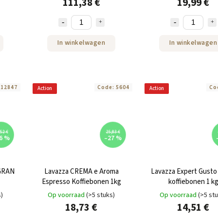
111,38 €
19,99 €
In winkelwagen
In winkelwagen
:
12847
Code:
5604
Co
Action
Action
52 €
25,83 €
6 %
–27 %
 GRAN
Lavazza CREMA e Aroma
Lavazza Expert Gusto
Espresso Koffiebonen 1kg
koffiebonen 1 k
s)
Op voorraad
(>5 stuks)
Op voorraad
(>5 st
18,73 €
14,51 €