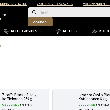
NDING EN BETALING
ZAKELIJKE VOORWAARDEN
VOORWAARDEN VOO
ning:
4
Zoeken
KOFFIE CAPSULES
KOFFIE
KOFFIE 
n
Zicaffe Black of Italy
Lavazza Gusto Pie
koffiebonen 250 g
Koffiebonen 6 kg
Op voorraad
(>5 stuks)
Op voorraad
(>5 stuks)