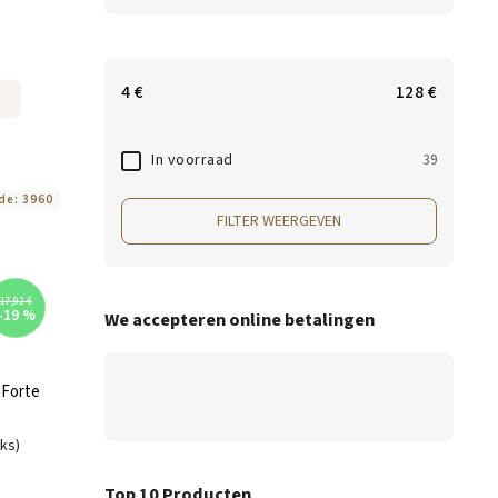
4
€
128
€
In voorraad
39
de:
3960
FILTER WEERGEVEN
17,92 €
–19 %
We accepteren online betalingen
 Forte
g
uks)
Top 10 Producten