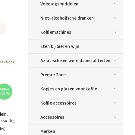
Voedingsmiddelen
Niet-alcoholische dranken
Koffiemachines
Eten bij bier en wijn
Aziatische en wereldspecialiteiten
de:
5228
Premie Thee
Kopjes en glazen voor koffie
24,71 €
–19 %
Koffie accessoires
einl
Accessoires
esso 1kg
uks)
Merken