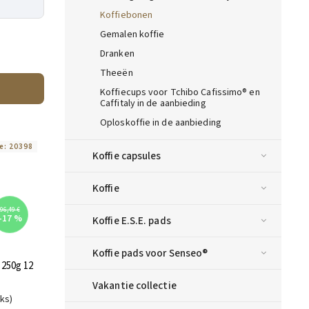
Koffiebonen
Gemalen koffie
Dranken
Theeën
Koffiecups voor Tchibo Cafissimo® en
Caffitaly in de aanbieding
Oploskoffie in de aanbieding
e:
20398
Koffie capsules
Koffie
96,49 €
–17 %
Koffie E.S.E. pads
Koffie pads voor Senseo®
 250g 12
Vakantie collectie
uks)