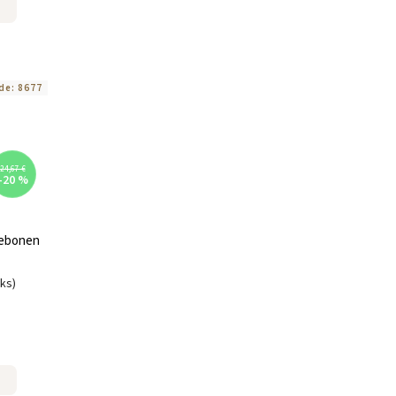
de:
8677
24,67 €
–20 %
iebonen
uks)