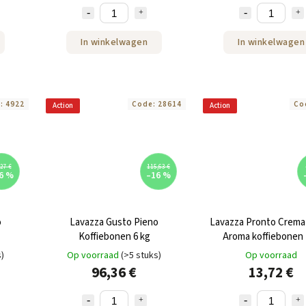
In winkelwagen
In winkelwagen
e:
4922
Code:
28614
Co
Action
Action
27 €
115,63 €
6 %
–16 %
o
Lavazza Gusto Pieno
Lavazza Pronto Crem
Koffiebonen 6 kg
Aroma koffiebonen
s)
Op voorraad
(>5 stuks)
Op voorraad
96,36 €
13,72 €