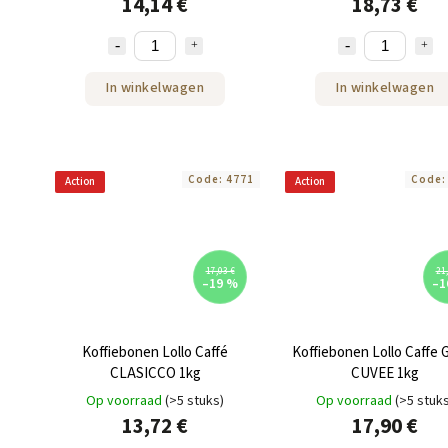
14,14 €
18,73 €
In winkelwagen
In winkelwagen
Code:
4771
Code
Action
Action
17,03 €
21,
–19 %
–1
Koffiebonen Lollo Caffé
Koffiebonen Lollo Caffe
CLASICCO 1kg
CUVEE 1kg
Op voorraad
(>5 stuks)
Op voorraad
(>5 stuk
13,72 €
17,90 €