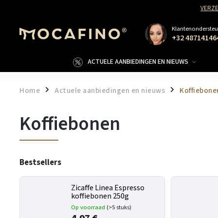
VERZE
Klantenondersteu
+32 48714146
ACTUELE AANBIEDINGEN EN NIEUWS
Home
Actuele aanbiedingen en nieuws
Koffiebone
/
/
Koffiebonen
Bestsellers
Zicaffe Linea Espresso
koffiebonen 250g
Op voorraad
(>5 stuks)