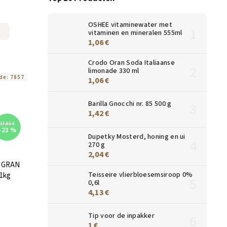
OSHEE vitaminewater met
vitaminen en mineralen 555ml
1,06 €
Crodo Oran Soda Italiaanse
limonade 330 ml
de:
7857
1,06 €
Barilla Gnocchi nr. 85 500 g
1,42 €
17,92 €
–23 %
Dupetky Mosterd, honing en ui
270 g
2,04 €
a GRAN
Teisseire vlierbloesemsiroop 0%
 1kg
0,6l
4,13 €
Tip voor de inpakker
1 €