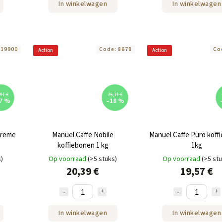
In winkelwagen
In winkelwagen
:
19900
Code:
8678
Co
Action
Action
91 €
25,11 €
7 %
–18 %
preme
Manuel Caffe Nobile
Manuel Caffe Puro koff
koffiebonen 1 kg
1kg
s)
Op voorraad
(>5 stuks)
Op voorraad
(>5 st
20,39 €
19,57 €
In winkelwagen
In winkelwagen