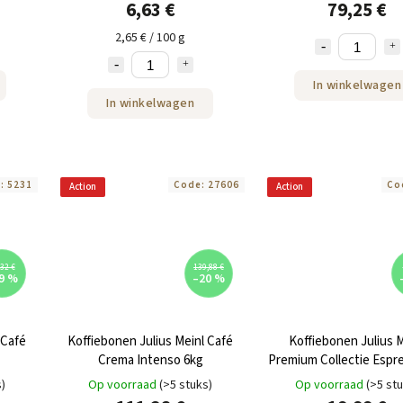
6,63 €
79,25 €
2,65 € / 100 g
In winkelwagen
In winkelwagen
e:
5231
Code:
27606
Co
Action
Action
32 €
139,88 €
9 %
–20 %
 Café
Koffiebonen Julius Meinl Café
Koffiebonen Julius M
Crema Intenso 6kg
Premium Collectie Espr
s)
Op voorraad
(>5 stuks)
Op voorraad
(>5 st