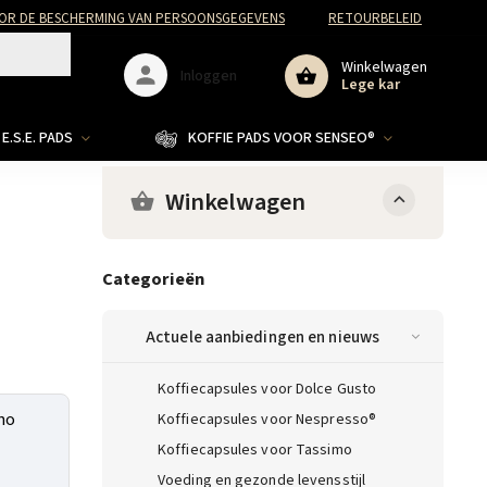
R DE BESCHERMING VAN PERSOONSGEGEVENS
RETOURBELEID
Winkelwagen
Inloggen
Lege kar
E.S.E. PADS
KOFFIE PADS VOOR SENSEO®
Winkelwagen
Categorieën
Actuele aanbiedingen en nieuws
Koffiecapsules voor Dolce Gusto
no
Koffiecapsules voor Nespresso®
Koffiecapsules voor Tassimo
Voeding en gezonde levensstijl