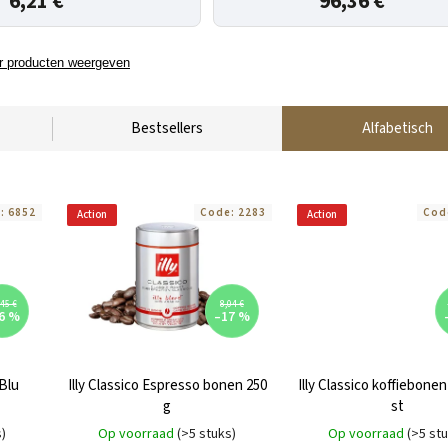
6,21 €
96,36 €
 producten weergeven
Bestsellers
Alfabetisch
e:
6852
Code:
2283
Cod
Action
Action
45 €
8,04 €
6 %
–17 %
Blu
Illy Classico Espresso bonen 250
Illy Classico koffiebonen
g
st
s)
Op voorraad
(>5 stuks)
Op voorraad
(>5 st