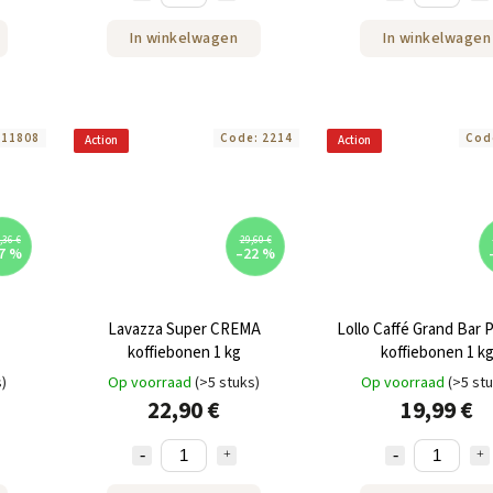
In winkelwagen
In winkelwagen
:
11808
Code:
2214
Cod
Action
Action
,36 €
29,60 €
7 %
–22 %
Lavazza Super CREMA
Lollo Caffé Grand Bar 
koffiebonen 1 kg
koffiebonen 1 k
s)
Op voorraad
(>5 stuks)
Op voorraad
(>5 st
22,90 €
19,99 €