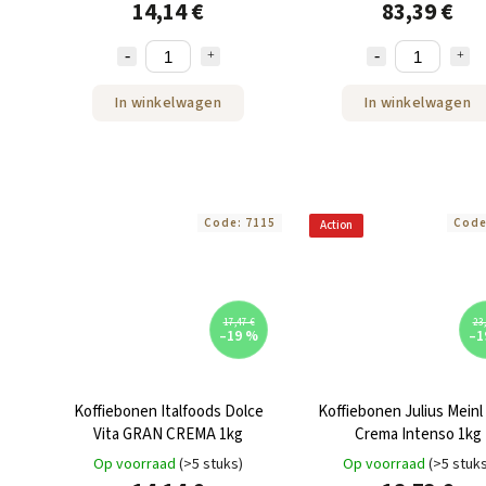
14,14 €
83,39 €
In winkelwagen
In winkelwagen
Code:
7115
Cod
Action
17,47 €
23,
–19 %
–1
Koffiebonen Italfoods Dolce
Koffiebonen Julius Meinl
Vita GRAN CREMA 1kg
Crema Intenso 1kg
Op voorraad
(>5 stuks)
Op voorraad
(>5 stuk