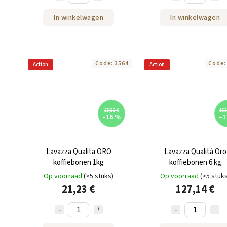
In winkelwagen
In winkelwagen
Code:
3564
Code
Action
Action
25,56 €
153
–16 %
–1
Lavazza Qualita ORO
Lavazza Qualitá Oro
koffiebonen 1kg
koffiebonen 6 kg
Op voorraad
(>5 stuks)
Op voorraad
(>5 stuk
21,23 €
127,14 €