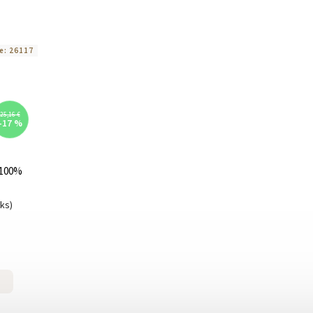
e:
26117
25,16 €
–17 %
e 100%
uks)