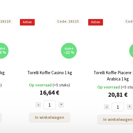
:
26120
Code:
26123
Cod
Action
Action
92 €
21,56 €
8 %
–22 %
 kg
Torelli Koffie Casino 1 kg
Torelli Koffie Piacer
Arabica 1 kg
s)
Op voorraad
(>5 stuks)
Op voorraad
(>5 st
16,64 €
20,81 €
In winkelwagen
In winkelwagen