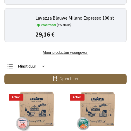
Lavazza Blauwe Milano Espresso 100 st
Op voorraad
(>5 stuks)
29,16 €
Meer producten weergeven
Minst duur
Duurste
Open filter
Bestsellers
Alfabetisch
Action
Action