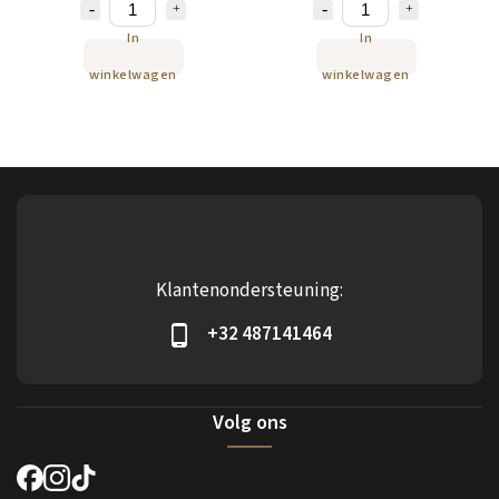
In
In
winkelwagen
winkelwagen
Klantenondersteuning:
+32 487141464
Volg ons