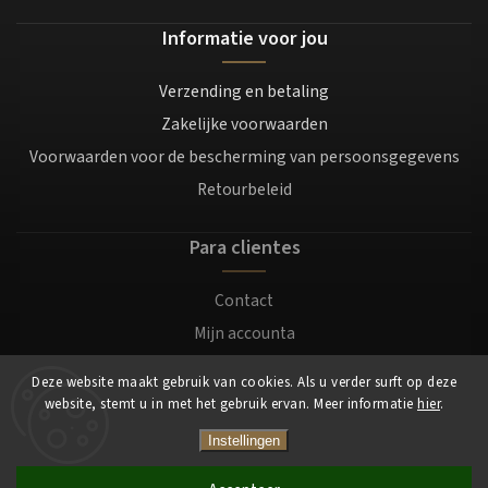
Informatie voor jou
Verzending en betaling
Zakelijke voorwaarden
Voorwaarden voor de bescherming van persoonsgegevens
Retourbeleid
Para clientes
Contact
Mijn accounta
Registratie
Deze website maakt gebruik van cookies. Als u verder surft op deze
Login
website, stemt u in met het gebruik ervan. Meer informatie
hier
.
Instellingen
Copyright 2026
Mocafino.nl
. Alle rechten voorbehouden.