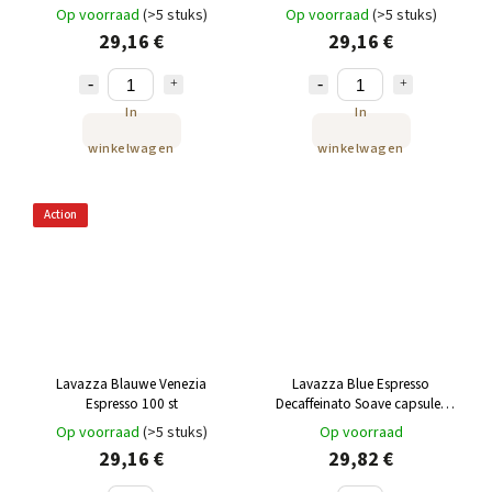
Op voorraad
(>5 stuks)
Op voorraad
(>5 stuks)
29,16 €
29,16 €
In
In
winkelwagen
winkelwagen
Action
Lavazza Blauwe Venezia
Lavazza Blue Espresso
Espresso 100 st
Decaffeinato Soave capsules
(cafeïnevrij) 100% Arabica 100
Op voorraad
(>5 stuks)
Op voorraad
stuks.
De perfecte combinatie
29,16 €
29,82 €
van zoetheid en zachtheid