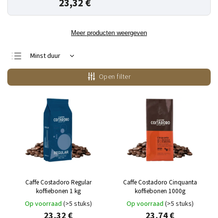
23,32 €
Meer producten weergeven
Minst duur
Duurste
Open filter
Bestsellers
Alfabetisch
Caffe Costadoro Regular
Caffe Costadoro Cinquanta
koffiebonen 1 kg
koffiebonen 1000g
Op voorraad
(>5 stuks)
Op voorraad
(>5 stuks)
23,32 €
23,74 €