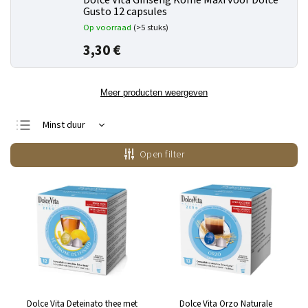
Dolce Vita Ginseng Koffie Maxi voor Dolce
Gusto 12 capsules
Op voorraad
(>5 stuks)
3,30 €
Meer producten weergeven
Minst duur
Duurste
Open filter
Bestsellers
Alfabetisch
Dolce Vita Deteinato thee met
Dolce Vita Orzo Naturale