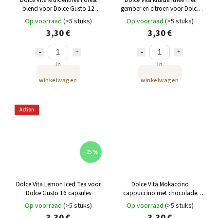
blend voor Dolce Gusto 12
gember en citroen voor Dolce
capsules
Gusto (12 capsules)
Op voorraad
(>5 stuks)
Op voorraad
(>5 stuks)
3,30 €
3,30 €
In
In
winkelwagen
winkelwagen
Action
–25 %
Dolce Vita Lemon Iced Tea voor
Dolce Vita Mokaccino
Dolce Gusto 16 capsules
cappuccino met chocolade
voor Dolce Gusto 12 capsules
Op voorraad
(>5 stuks)
Op voorraad
(>5 stuks)
3,30 €
3,30 €