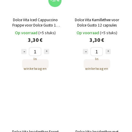
–25 %
Dolce Vita Iced Cappuccino
Dolce Vita Kamillethee voor
Frappe voor Dolce Gusto 16
Dolce Gusto 12 capsules
capsules
Op voorraad
(>5 stuks)
Op voorraad
(>5 stuks)
3,30 €
3,30 €
In
In
winkelwagen
winkelwagen
Dolce Vita kruidenthee Forest
Dolce Vita kruidenthee met