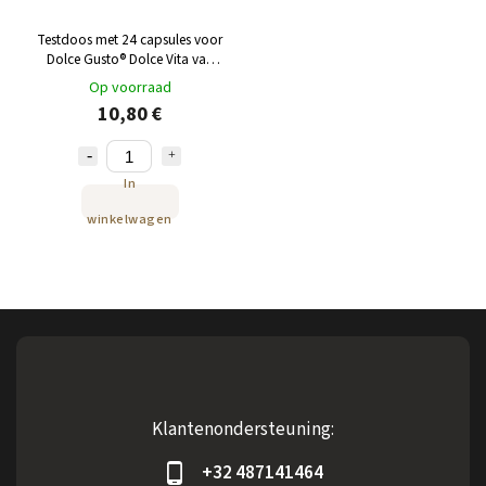
Testdoos met 24 capsules voor
Dolce Gusto® Dolce Vita van
NEJKAFE
Op voorraad
10,80 €
In
winkelwagen
Klantenondersteuning:
+32 487141464