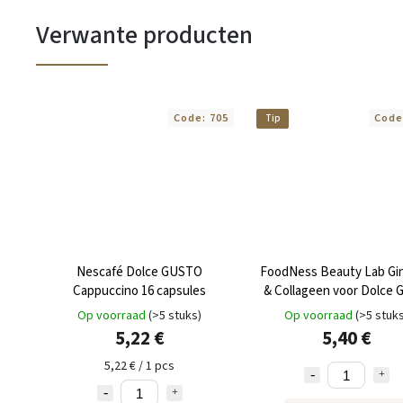
Verwante producten
Code:
705
Code
Tip
Nescafé Dolce GUSTO
FoodNess Beauty Lab Gi
Cappuccino 16 capsules
& Collageen voor Dolce 
10 capsules
Op voorraad
(>5 stuks)
Op voorraad
(>5 stuk
5,22 €
5,40 €
5,22 € / 1 pcs