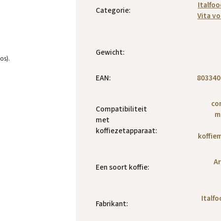
Italfo
Categorie
:
Vita v
Gewicht
:
os).
EAN
:
803340
co
Compatibiliteit
m
met
koffiezetapparaat
:
koffie
Ar
Een soort koffie
:
Italf
Fabrikant
: