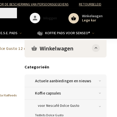
R DE BESCHERMING VAN PERSOONSGEGEVENS
RETOURBELEID
Winkelwagen
Inloggen
Lege kar
E.S.E. PADS
KOFFIE PADS VOOR SENSEO®
Winkelwagen
olce Gusto 12 capsules
Categorieën
Actuele aanbiedingen en nieuws
Koffie capsules
ta Italfoods
voor Nescafé Dolce Gusto
Testkits Dolce Gusto