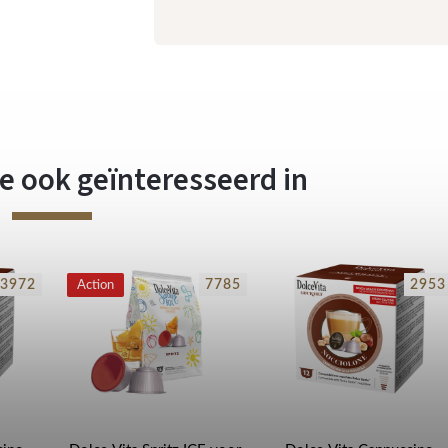
e ook geïnteresseerd in
3972
7785
2953
Action