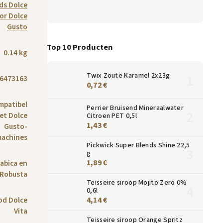
ods Dolce
oor Dolce
Gusto
Top 10 Producten
0.14 kg
Twix Zoute Karamel 2x23g
6473163
0,72 €
mpatibel
Perrier Bruisend Mineraalwater
et Dolce
Citroen PET 0,5l
1,43 €
Gusto-
machines
Pickwick Super Blends Shine 22,5
g
1,89 €
abica en
Robusta
Teisseire siroop Mojito Zero 0%
0,6l
4,14 €
ood Dolce
Vita
Teisseire siroop Orange Spritz