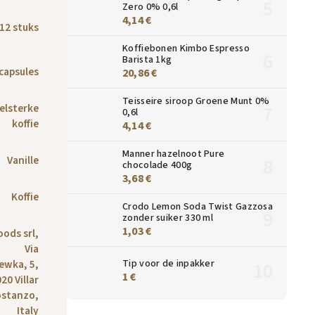
Zero 0% 0,6l
4,14 €
12 stuks
Koffiebonen Kimbo Espresso
Barista 1kg
 capsules
20,86 €
Teisseire siroop Groene Munt 0%
elsterke
0,6l
koffie
4,14 €
Manner hazelnoot Pure
Vanille
chocolade 400g
3,68 €
Koffie
Crodo Lemon Soda Twist Gazzosa
zonder suiker 330 ml
1,03 €
oods srl,
Via
Tip voor de inpakker
ewka, 5,
1 €
20 Villar
ostanzo,
Italy