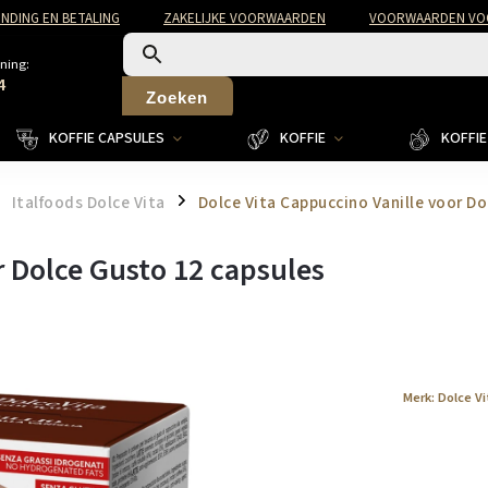
NDING EN BETALING
ZAKELIJKE VOORWAARDEN
VOORWAARDEN VOO
ning:
4
Zoeken
KOFFIE CAPSULES
KOFFIE
KOFFIE 
Italfoods Dolce Vita
Dolce Vita Cappuccino Vanille voor D
/
r Dolce Gusto 12 capsules
Merk:
Dolce Vi