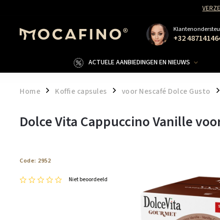
VERZE
Klantenondersteu
+32 48714146
ACTUELE AANBIEDINGEN EN NIEUWS
Home
Koffie capsules
voor Nescafé Dolce Gusto
/
/
/
Dolce Vita Cappuccino Vanille voo
Code:
2952
Niet beoordeeld