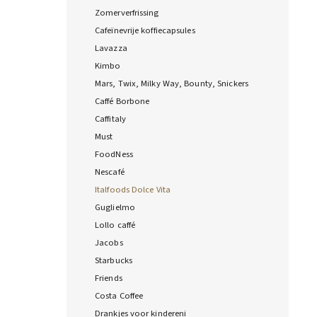
Zomerverfrissing
Cafeïnevrije koffiecapsules
Lavazza
Kimbo
Mars, Twix, Milky Way, Bounty, Snickers
Caffé Borbone
Caffitaly
Must
FoodNess
Nescafé
Italfoods Dolce Vita
Guglielmo
Lollo caffé
Jacobs
Starbucks
Friends
Costa Coffee
Drankjes voor kindereni