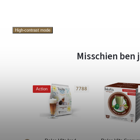
High-contrast mode
Misschien ben j
3399
7788
Action