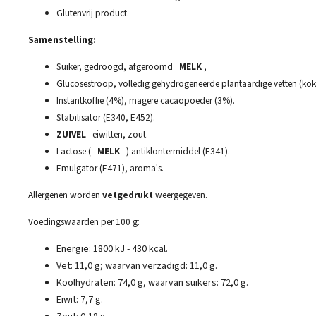
Glutenvrij product.
Samenstelling:
Suiker, gedroogd, afgeroomd
MELK
,
Glucosestroop, volledig gehydrogeneerde plantaardige vetten (kok
Instantkoffie (4%), magere cacaopoeder (3%).
Stabilisator (E340, E452).
ZUIVEL
eiwitten, zout.
Lactose (
MELK
) antiklontermiddel (E341).
Emulgator (E471), aroma's.
Allergenen worden
vetgedrukt
weergegeven.
Voedingswaarden per 100 g:
Energie: 1800 kJ - 430 kcal.
Vet: 11,0 g; waarvan verzadigd: 11,0 g.
Koolhydraten: 74,0 g, waarvan suikers: 72,0 g.
Eiwit: 7,7 g.