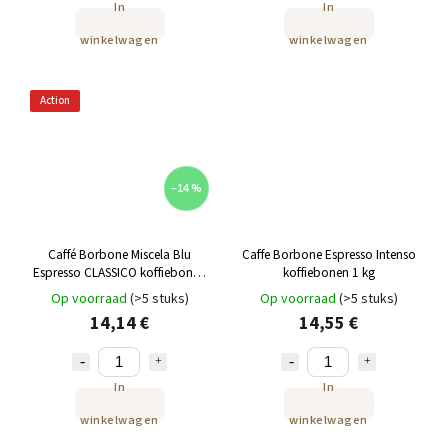
In
In
winkelwagen
winkelwagen
Action
–14 %
Caffé Borbone Miscela Blu
Caffe Borbone Espresso Intenso
Espresso CLASSICO koffiebonen
koffiebonen 1 kg
1 kg
Op voorraad
(>5 stuks)
Op voorraad
(>5 stuks)
14,14 €
14,55 €
In
In
winkelwagen
winkelwagen