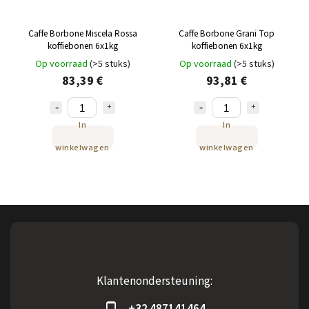
Caffe Borbone Miscela Rossa
Caffe Borbone Grani Top
koffiebonen 6x1kg
koffiebonen 6x1kg
Op voorraad
(>5 stuks)
Op voorraad
(>5 stuks)
83,39 €
93,81 €
In
In
winkelwagen
winkelwagen
Klantenondersteuning:
+32 487141464