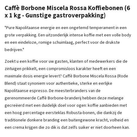
Caffè Borbone Miscela Rossa Koffiebonen (6
x 1 kg - Gunstige gastroverpakking)
"Pure Napolitaanse energie en een ongetemd temperament in een
grote verpakking. Een uitzonderlijk intense koffie met een volle body
en een eindeloze, romige schuimlaag, perfect voor de drukste
bedrijven."
Zoekt u een koffie voor uw gasten, klanten of medewerkers die de
zintuigen prikkelt, een compromisloos karakter heeft en een
maximale dosis energie levert? Caffè Borbone Miscela Rossa (Rode
Blend) staat synoniem voor authentieke, sterke en eerlijke
Napolitaanse espresso. De meesterbranders van de
gerenommeerde Caffè Borbone-branderij hebben deze melange
gecreëerd met een duidelijk doel voor ogen: koffie aanbieden met
een hoog percentage eersteklas Robusta-bonen, die dankzij de
traditionele donkere branding een buitengewone kracht, volheid en
een crema krijgen die zo dik is dat zelfs suiker er niet doorheen kan.