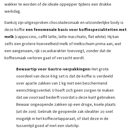
wakker te worden of de ideale oppepper tijdens een drukke
werkdag.
Dankzij zijn uitgesproken chocoladesmaak en uitzonderlijke body is
deze koffie
een fenomenale basis voor koffiespecialiteiten met
melk
(cappuccino, caffè latte, latte macchiato, flat white). Hij kan
zelfs een grotere hoeveelheid melk of melkschuim prima aan, wat
een aangenaam, rijk cacaokarakter toevoegt, zonder dat de
koffiesmaak verloren gaat of verzacht wordt.
Bewaartip voor Gastro-verpakkingen:
Het grote
voordeel van deze 6 kg set is dat de koffie is verdeeld
over aparte zakken van 1 kg met een beschermend
eenrichtingsventiel. U hoeft zich geen zorgen te maken
dat uw voorraad bederft voordat u deze kunt gebruiken.
Bewaar ongeopende zakken op een droge, koele plaats
(uit de zon). Gebruik de geopende zak idealiter zo snel
mogelijk in het koffiezetapparaat, of sluit deze in de
tussentijd goed af met een sluitclip.