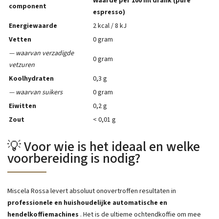
Waarde per 100 ml drank (pure
component
espresso)
Energiewaarde
2 kcal / 8 kJ
Vetten
0 gram
— waarvan verzadigde
0 gram
vetzuren
Koolhydraten
0,3 g
— waarvan suikers
0 gram
Eiwitten
0,2 g
Zout
< 0,01 g
💡 Voor wie is het ideaal en welke
voorbereiding is nodig?
Miscela Rossa levert absoluut onovertroffen resultaten in
professionele en huishoudelijke automatische en
hendelkoffiemachines
. Het is de ultieme ochtendkoffie om mee