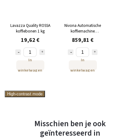
Lavazza Quality ROSSA
Nivona Automatische
koffiebonen 1 kg
koffiemachine
CafeRomatica NICR 790
19,62 €
859,81 €
Mat zwart/Chroom
In
In
winkelwagen
winkelwagen
High-contrast mode
Misschien ben je ook
geïnteresseerd in