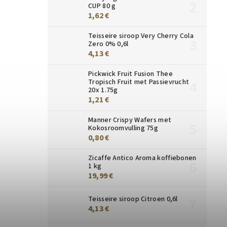
CUP 80 g
1,62 €
Teisseire siroop Very Cherry Cola
Zero 0% 0,6l
4,13 €
Pickwick Fruit Fusion Thee
Tropisch Fruit met Passievrucht
20x 1.75g
1,21 €
Manner Crispy Wafers met
Kokosroomvulling 75g
0,80 €
Zicaffe Antico Aroma koffiebonen
1 kg
19,99 €
Teisseire siroop Citroen 0,6l
4,13 €