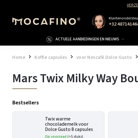
VERZE
Klantenondersteu
+32 48714146
ACTUELE AANBIEDINGEN EN NIEUWS
Home
Koffie capsules
voor Nescafé Dolce Gusto
/
/
/
Mars Twix Milky Way Bou
Bestsellers
Twix warme
chocolademelk voor
Dolce Gusto 8 capsules
Op voorraad
(>5 stuks)