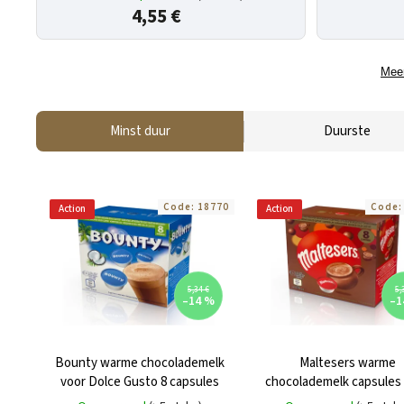
4,55 €
Meer
Minst duur
Duurste
Code:
18770
Code
Action
Action
5,34 €
5,
–14 %
–1
Bounty warme chocolademelk
Maltesers warme
voor Dolce Gusto 8 capsules
chocolademelk capsules
Dolce Gusto 8 stuks