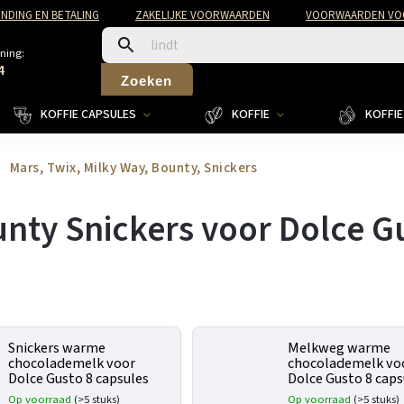
NDING EN BETALING
ZAKELIJKE VOORWAARDEN
VOORWAARDEN VOO
ning:
4
Zoeken
KOFFIE CAPSULES
KOFFIE
KOFFIE 
Mars, Twix, Milky Way, Bounty, Snickers
nty Snickers voor Dolce G
Snickers warme
Melkweg warme
chocolademelk voor
chocolademelk vo
Dolce Gusto 8 capsules
Dolce Gusto 8 caps
Op voorraad
(>5 stuks)
Op voorraad
(>5 stuks)