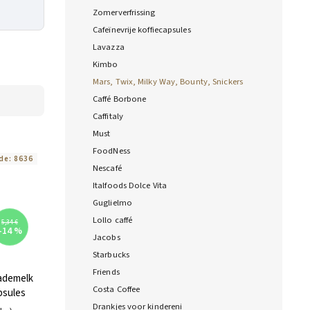
Zomerverfrissing
Cafeïnevrije koffiecapsules
Lavazza
Kimbo
Mars, Twix, Milky Way, Bounty, Snickers
Caffé Borbone
Caffitaly
Must
FoodNess
de:
8636
Nescafé
Italfoods Dolce Vita
Guglielmo
Lollo caffé
5,34 €
–14 %
Jacobs
Starbucks
Friends
ademelk
Costa Coffee
psules
Drankjes voor kindereni