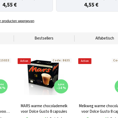
4,55 €
4,55 €
 producten weergeven
Bestsellers
Alfabetisch
:
15033
Code:
8635
Co
Action
Action
34 €
5,34 €
4 %
–14 %
MARS warme chocolademelk
Melkweg warme chocol
 voor
voor Dolce Gusto 8 capsules
voor Dolce Gusto 8 ca