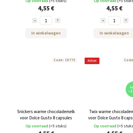
Op voorraad
(>5 stuks)
Op voorraad
(>5 stuk
4,55 €
4,55 €
In winkelwagen
In winkelwagen
Code:
18773
Cod
Action
5,
–1
Snickers warme chocolademelk
Twix warme chocolade
voor Dolce Gusto 8 capsules
voor Dolce Gusto 8 caps
Op voorraad
(>5 stuks)
Op voorraad
(>5 stuk