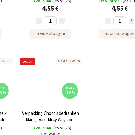
s)
Op voorraad
(>5 stuks)
Op voorraad
(>5 st
4,55 €
4,55 €
In winkelwagen
In winkelwagen
e:
8637
Code:
10479
Action
34 €
16,03 €
4 %
–15 %
melk
Verpakking Chocoladedranken
ules
Mars, Twix, Milky Way voor
Dolce Gusto 24 capsules
s)
Op voorraad
(>5 stuks)