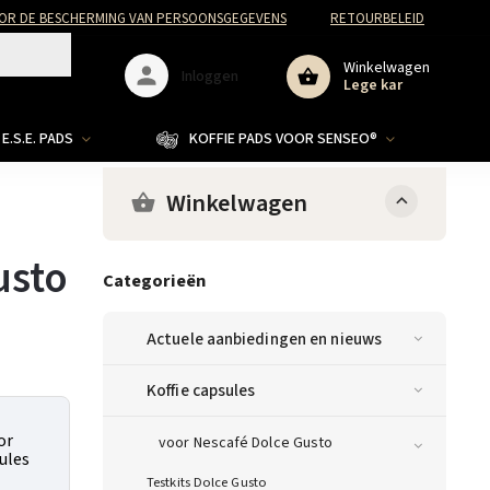
R DE BESCHERMING VAN PERSOONSGEGEVENS
RETOURBELEID
Winkelwagen
Inloggen
Lege kar
E.S.E. PADS
KOFFIE PADS VOOR SENSEO®
Winkelwagen
usto
Categorieën
Actuele aanbiedingen en nieuws
Koffie capsules
or
voor Nescafé Dolce Gusto
ules
Testkits Dolce Gusto