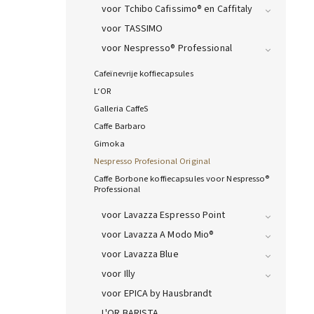
voor Tchibo Cafissimo® en Caffitaly
voor TASSIMO
voor Nespresso® Professional
Cafeïnevrije koffiecapsules
L‘OR
Galleria CaffeS
Caffe Barbaro
Gimoka
Nespresso Profesional Original
Caffe Borbone koffiecapsules voor Nespresso®
Professional
voor Lavazza Espresso Point
voor Lavazza A Modo Mio®
voor Lavazza Blue
voor Illy
voor EPICA by Hausbrandt
L'OR BARISTA