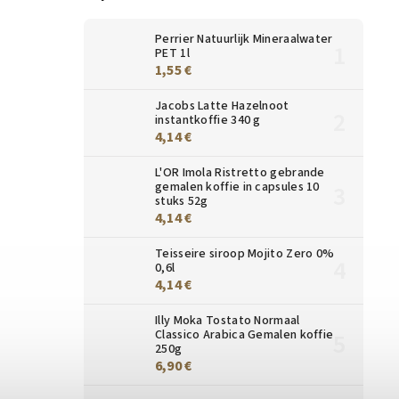
Perrier Natuurlijk Mineraalwater
PET 1l
1,55 €
Jacobs Latte Hazelnoot
instantkoffie 340 g
4,14 €
L'OR Imola Ristretto gebrande
gemalen koffie in capsules 10
stuks 52g
4,14 €
Teisseire siroop Mojito Zero 0%
0,6l
4,14 €
Illy Moka Tostato Normaal
Classico Arabica Gemalen koffie
250g
6,90 €