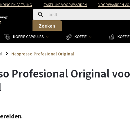
NDING EN BETALING
ZAKELIJKE VOORWAARDEN
VOORWAARDEN VOO
ning:
4
Zoeken
KOFFIE CAPSULES
KOFFIE
KOFFIE 
al
Nespresso Profesional Original
/
so Profesional Original voo
l
bereiden.