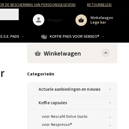
R DE BESCHERMING VAN PERSOONSGEGEVENS
RETOURBELEID
Winkelwagen
Inloggen
Lege kar
E.S.E. PADS
KOFFIE PADS VOOR SENSEO®
Winkelwagen
r
Categorieën
Actuele aanbiedingen en nieuws
Koffie capsules
voor Nescafé Dolce Gusto
voor Nespresso®