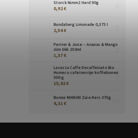
Storck Nimm2 Hard 90g
0,92 €
Bundaberg Limonade 0,375 l
2,54 €
Perrier & Juice – Ananas & Mango
slim blik 250ml
1,37 €
Lavazza Caffe Decaffeinato Bio
Humeco cafeïnevrije koffiebonen
500 g
15,02 €
Bonne MAMAN Zure Kers 370g
4,31 €