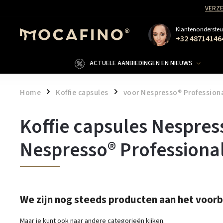
VERZE
Klantenondersteu
+32 48714146
ACTUELE AANBIEDINGEN EN NIEUWS
Home
Koffie capsules
voor Nespresso® Profession
/
/
Koffie capsules Nespres
Nespresso® Professiona
We zijn nog steeds producten aan het voor
Maar je kunt ook naar andere categorieën kijken.