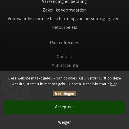
Verzending en betaling
Zakelijke voorwaarden
Voorwaarden voor de bescherming van persoonsgegevens
Retourbeleid
Para clientes
Contact
Mijn accounta
Registratie
Deze website maakt gebruik van cookies. Als u verder surft op deze
Login
website, stemt u in met het gebruik ervan. Meer informatie
hier
.
Instellingen
Copyright 2026
Mocafino.nl
. Alle rechten voorbehouden.
Accepteer
Weiger