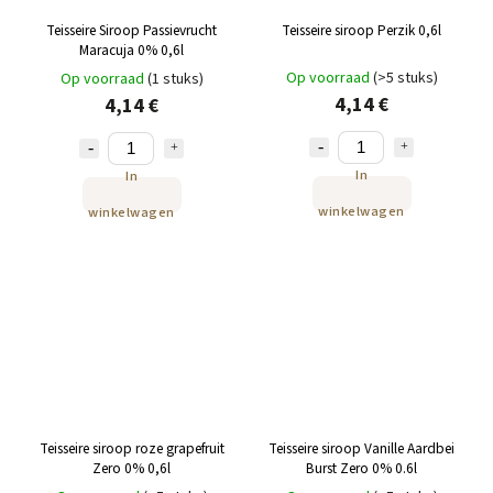
Teisseire Siroop Passievrucht
Teisseire siroop Perzik 0,6l
Maracuja 0% 0,6l
Op voorraad
(>5 stuks)
Op voorraad
(1 stuks)
4,14 €
4,14 €
In
In
winkelwagen
winkelwagen
Teisseire siroop roze grapefruit
Teisseire siroop Vanille Aardbei
Zero 0% 0,6l
Burst Zero 0% 0.6l