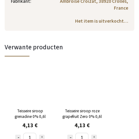
Fabrikant
:
Ambroise Croizat, 38920 Crolles,
France
Het item is uitverkocht…
Verwante producten
Teisseire siroop
Teisseire siroop roze
grenadine 0% 0,6l
grapefruit Zero 0% 0,6l
4,13 €
4,13 €