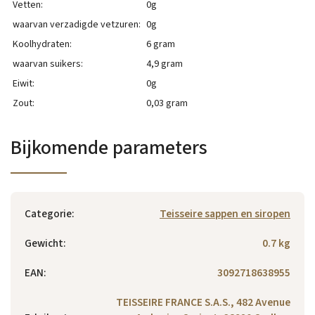
Vetten:
0g
waarvan verzadigde vetzuren:
0g
Koolhydraten:
6 gram
waarvan suikers:
4,9 gram
Eiwit:
0g
Zout:
0,03 gram
Bijkomende parameters
Categorie
:
Teisseire sappen en siropen
Gewicht
:
0.7 kg
EAN
:
3092718638955
TEISSEIRE FRANCE S.A.S., 482 Avenue