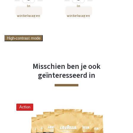
In
In
winkelwagen
winkelwagen
High-contrast mode
Misschien ben je ook
geïnteresseerd in
Action