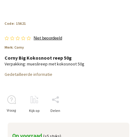
Code:
15621
Niet beoordeeld
Merk:
Corny
Corny Big Kokosnoot reep 50g
Verpakking: mueslireep met kokosnoot 50g
Gedetailleerde informatie
Vraag
Kijk op
Delen
Op voorraad
(>5 stuks)