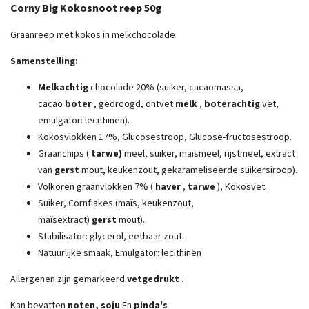
Corny Big Kokosnoot reep 50g
Graanreep met kokos in melkchocolade
Samenstelling:
Melkachtig
chocolade 20% (suiker, cacaomassa,
cacao
boter
, gedroogd, ontvet
melk
,
boterachtig
vet,
emulgator: lecithinen).
Kokosvlokken 17%, Glucosestroop, Glucose-fructosestroop.
Graanchips (
tarwe)
meel, suiker, maïsmeel, rijstmeel, extract
van
gerst
mout, keukenzout, gekarameliseerde suikersiroop).
Volkoren graanvlokken 7% (
haver
,
tarwe
), Kokosvet.
Suiker, Cornflakes (maïs, keukenzout,
maïsextract)
gerst
mout).
Stabilisator: glycerol, eetbaar zout.
Natuurlijke smaak, Emulgator: lecithinen
Allergenen zijn gemarkeerd
vetgedrukt
.
Kan bevatten
noten, soju
En
pinda's