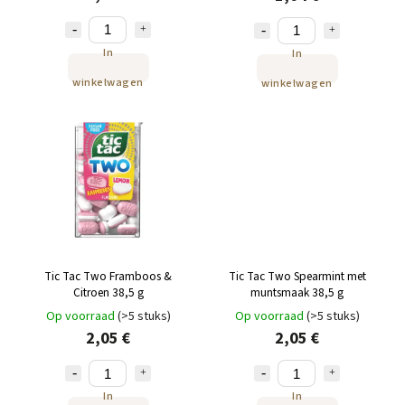
In
In
winkelwagen
winkelwagen
Tic Tac Two Framboos &
Tic Tac Two Spearmint met
Citroen 38,5 g
muntsmaak 38,5 g
Op voorraad
(>5 stuks)
Op voorraad
(>5 stuks)
2,05 €
2,05 €
In
In