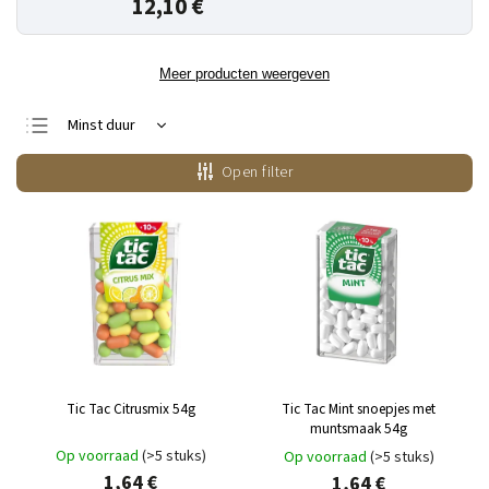
12,10 €
Meer producten weergeven
Minst duur
Duurste
Open filter
Bestsellers
Alfabetisch
Tic Tac Citrusmix 54g
Tic Tac Mint snoepjes met
muntsmaak 54g
Op voorraad
(>5 stuks)
Op voorraad
(>5 stuks)
1,64 €
1,64 €