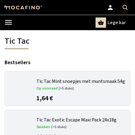
Lege kar
Zoeken
Tic Tac
Bestsellers
Tic Tac Mint snoepjes met muntsmaak 54g
Op voorraad
(>5 stuks)
1,64 €
Tic Tac Exotic Escape Maxi Pack 24x18g
Skladem
(>5 stuks)