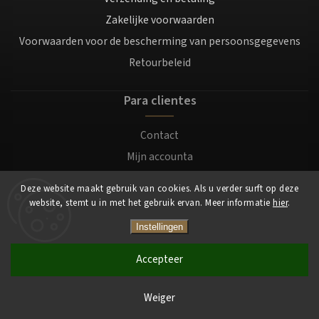
Zakelijke voorwaarden
Voorwaarden voor de bescherming van persoonsgegevens
Retourbeleid
Para clientes
Contact
Mijn accounta
Registratie
Deze website maakt gebruik van cookies. Als u verder surft op deze
Login
website, stemt u in met het gebruik ervan. Meer informatie
hier
.
Instellingen
Copyright 2026
Mocafino.nl
. Alle rechten voorbehouden.
Accepteer
Weiger