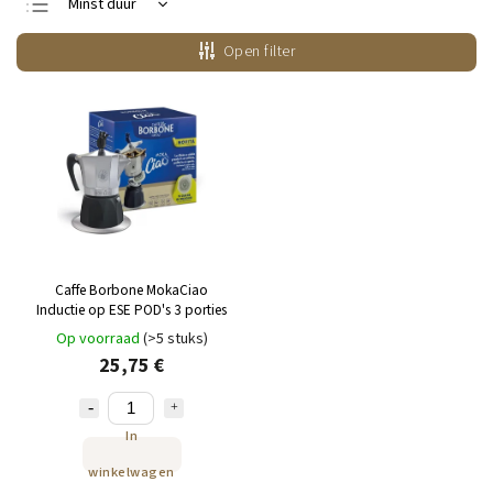
Minst duur
Duurste
Open filter
Bestsellers
Alfabetisch
Caffe Borbone MokaCiao
Inductie op ESE POD's 3 porties
Op voorraad
(>5 stuks)
25,75 €
In
winkelwagen