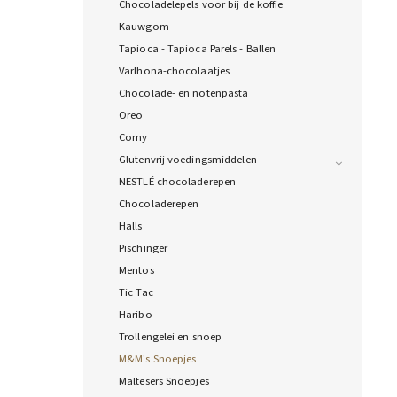
Chocoladelepels voor bij de koffie
Kauwgom
Tapioca - Tapioca Parels - Ballen
Varlhona-chocolaatjes
Chocolade- en notenpasta
Oreo
Corny
Glutenvrij voedingsmiddelen
NESTLÉ chocoladerepen
Chocoladerepen
Halls
Pischinger
Mentos
Tic Tac
Haribo
Trollengelei en snoep
M&M's Snoepjes
Maltesers Snoepjes