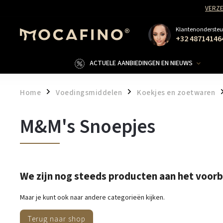
VERZE
Klantenondersteu
+32 48714146
ACTUELE AANBIEDINGEN EN NIEUWS
Home
Voedingsmiddelen
Koekjes en zoetwaren
/
/
/
M&M's Snoepjes
We zijn nog steeds producten aan het voor
Maar je kunt ook naar andere categorieën kijken.
Terug naar shop