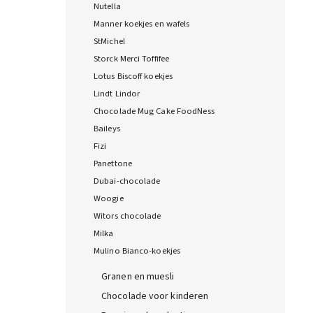
Nutella
Manner koekjes en wafels
StMichel
Storck Merci Toffifee
Lotus Biscoff koekjes
Lindt Lindor
Chocolade Mug Cake FoodNess
Baileys
Fizi
Panettone
Dubai-chocolade
Woogie
Witors chocolade
Milka
Mulino Bianco-koekjes
Granen en muesli
Chocolade voor kinderen