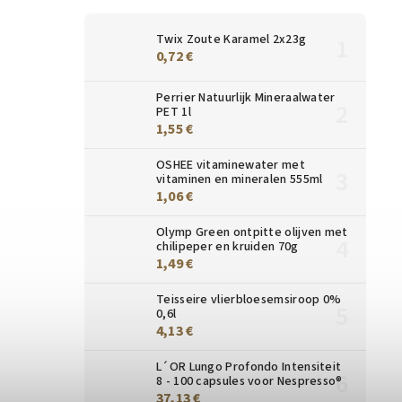
Twix Zoute Karamel 2x23g
0,72 €
Perrier Natuurlijk Mineraalwater
PET 1l
1,55 €
OSHEE vitaminewater met
vitaminen en mineralen 555ml
1,06 €
Olymp Green ontpitte olijven met
chilipeper en kruiden 70g
1,49 €
Teisseire vlierbloesemsiroop 0%
0,6l
4,13 €
L´OR Lungo Profondo Intensiteit
8 - 100 capsules voor Nespresso®
37,13 €