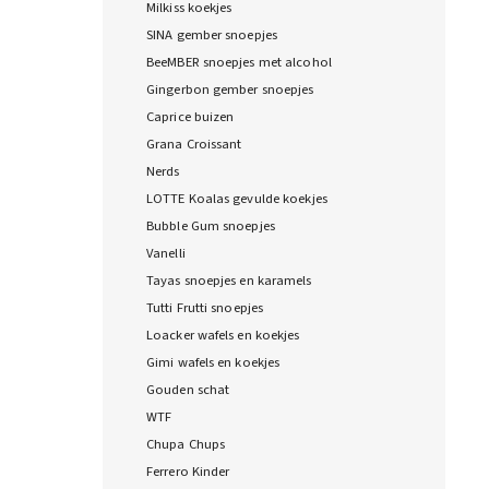
Milkiss koekjes
SINA gember snoepjes
BeeMBER snoepjes met alcohol
Gingerbon gember snoepjes
Caprice buizen
Grana Croissant
Nerds
LOTTE Koalas gevulde koekjes
Bubble Gum snoepjes
Vanelli
Tayas snoepjes en karamels
Tutti Frutti snoepjes
Loacker wafels en koekjes
Gimi wafels en koekjes
Gouden schat
WTF
Chupa Chups
Ferrero Kinder