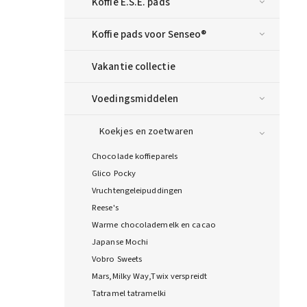
Koffie E.S.E. pads
Koffie pads voor Senseo®
Vakantie collectie
Voedingsmiddelen
Koekjes en zoetwaren
Chocolade koffieparels
Glico Pocky
Vruchtengeleipuddingen
Reese's
Warme chocolademelk en cacao
Japanse Mochi
Vobro Sweets
Mars,Milky Way,Twix verspreidt
Tatramel tatramelki