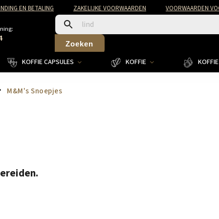
NDING EN BETALING
ZAKELIJKE VOORWAARDEN
VOORWAARDEN VOO
ning:
4
Zoeken
KOFFIE CAPSULES
KOFFIE
KOFFIE 
M&M's Snoepjes
bereiden.