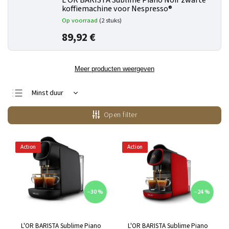
L'OR BARISTA Sublime Piano Noir zwarte
koffiemachine voor Nespresso®
Op voorraad
(2 stuks)
89,92 €
Meer producten weergeven
Minst duur
Duurste
Open filter
Bestsellers
Alfabetisch
Action
Action
–30 %
–24 %
L'OR BARISTA Sublime Piano
L'OR BARISTA Sublime Piano