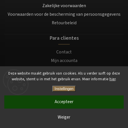
Zakelijke voorwaarden
Voorwaarden voor de bescherming van persoonsgegevens
Retourbeleid
Para clientes
Contact
Mijn accounta
Registratie
Deze website maakt gebruik van cookies. Als u verder surft op deze
Login
website, stemt u in met het gebruik ervan. Meer informatie
hier
.
Instellingen
Copyright 2026
Mocafino.nl
. Alle rechten voorbehouden.
Accepteer
Weiger