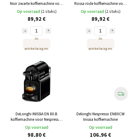
Noir zwarte koffiemachine voor
Rossa rode koffiemachine voor
Nespresso®
Nespresso®
Op voorraad
(2 stuks)
Op voorraad
(2 stuks)
89,92 €
89,92 €
In
In
winkelwagen
winkelwagen
DeLonghi INISSIA EN 80.B
Delonghi Nespresso EN80CW
koffiemachine voor Nespresso®
Inissia koffiemachine
capsules 1 st
Op voorraad
Op voorraad
98,80 €
106,96 €