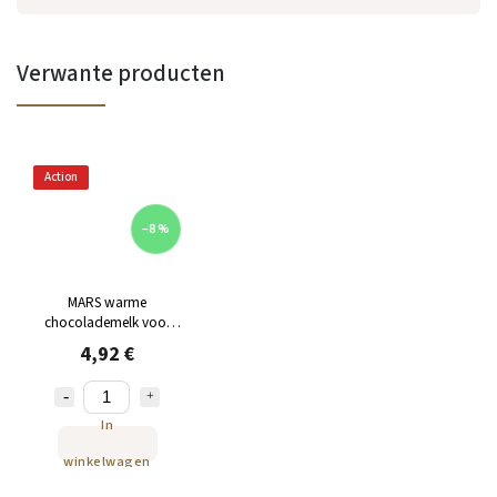
Verwante producten
Action
–8 %
MARS warme
chocolademelk voor
Dolce Gusto 8 capsules
4,92 €
In
winkelwagen