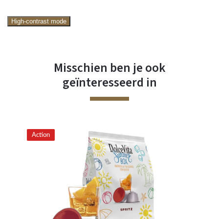
High-contrast mode
Misschien ben je ook
geïnteresseerd in
Action
Ac