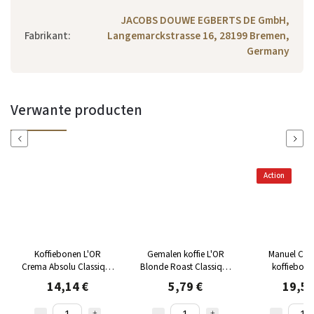
JACOBS DOUWE EGBERTS DE GmbH,
Fabrikant
:
Langemarckstrasse 16, 28199 Bremen,
Germany
Verwante producten
Previous
Next
Action
Koffiebonen L'OR
Gemalen koffie L'OR
Manuel Caff
Crema Absolu Classique
Blonde Roast Classique
koffiebone
500g
250g
14,14 €
5,79 €
19,57