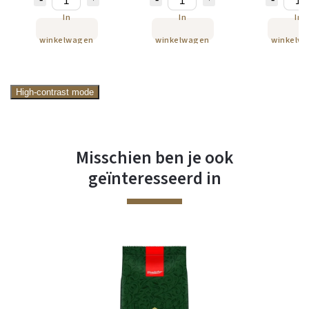
In
In
In
winkelwagen
winkelwagen
winkelw
High-contrast mode
Misschien ben je ook
geïnteresseerd in