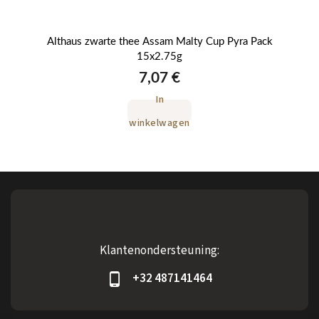
Althaus zwarte thee Assam Malty Cup Pyra Pack
A
15x2.75g
7,07 €
In
winkelwagen
Klantenondersteuning:
+32 487141464