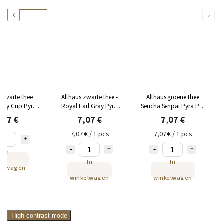
Previous
Next
 zwarte thee
Althaus zwarte thee -
Althaus groene thee
alty Cup Pyra
Royal Earl Gray Pyra
Sencha Senpai Pyra Pak
 15x2.75g
Pak 15x2.75g
15x2.75g
,07 €
7,07 €
7,07 €
7,07 € / 1 pcs
7,07 € / 1 pcs
In
In
In
kelwagen
winkelwagen
winkelwagen
High-contrast mode