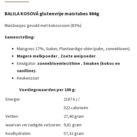
BALILA KOSOVÁ glutenvrije maistubes 864g
Maïsbuisjes gevuld met kokosroom (83%).
Samenstelling:
Maïsgries 17%, Suiker, Plantaardige oliën (palm, zonnebloem).
Magere melkpoeder
,
Zoete weipoeder
.
Emulgator:
zonnebloemlecithine
,
Smaken (kokos en
vanilline).
Keukenzout
Voedingswaarden per 100 g:
Energie:
2187 kJ /
522 calorieën
Vetten:
27,40 gram
waarvan verzadigde vetzuren:
9,81 gram
Koolhydraten:
57,32 gram