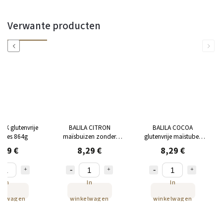
Verwante producten
Previous
Next
LK glutenvrije
BALILA CITRON
BALILA COCOA
tubes 864g
maïsbuizen zonder
glutenvrije maïstubes
gluten 864g
864g
,29 €
8,29 €
8,29 €
In
In
In
kelwagen
winkelwagen
winkelwagen