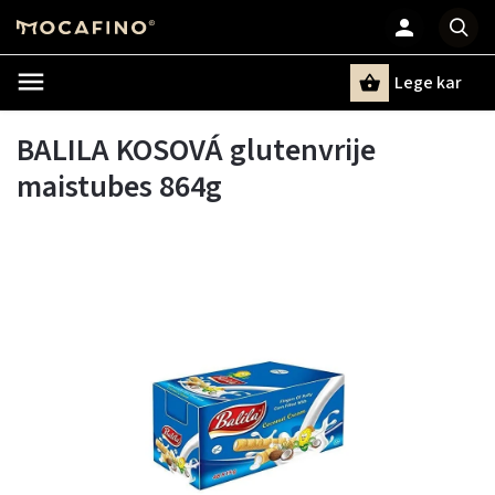
Lege kar
Zoeken
BALILA KOSOVÁ glutenvrije
maistubes 864g