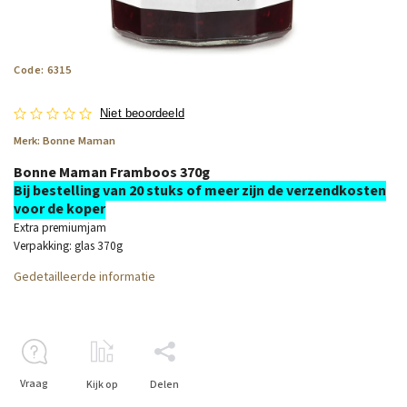
Code:
6315
Niet beoordeeld
Merk:
Bonne Maman
Bonne Maman Framboos 370g
Bij bestelling van 20 stuks of meer zijn de verzendkosten
voor de koper
Extra premiumjam
Verpakking: glas 370g
Gedetailleerde informatie
Vraag
Kijk op
Delen