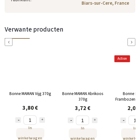
Biars-sur-Cere, France
Verwante producten
Previous
Next
Action
Bonne MAMAN Vijg 370g
Bonne MAMAN Abrikoos
Bonne M
370g
Frambozentaar
g
3,80 €
3,72 €
2,05
In
In
In
winkelwagen
winkelwagen
winkelw