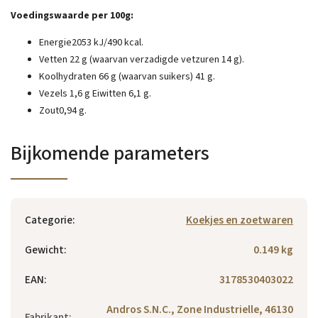
Voedingswaarde per 100g:
Energie2053 kJ/490 kcal.
Vetten 22 g (waarvan verzadigde vetzuren 14 g).
Koolhydraten 66 g (waarvan suikers) 41 g.
Vezels 1,6 g Eiwitten 6,1 g.
Zout0,94 g.
Bijkomende parameters
Categorie
:
Koekjes en zoetwaren
Gewicht
:
0.149 kg
EAN
:
3178530403022
Andros S.N.C., Zone Industrielle, 46130
Fabrikant
: