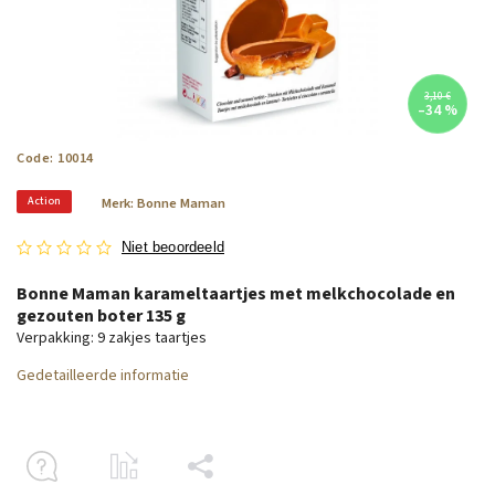
3,10 €
–34 %
Code:
10014
Action
Merk:
Bonne Maman
Niet beoordeeld
Bonne Maman karameltaartjes met melkchocolade en
gezouten boter 135 g
Verpakking: 9 zakjes taartjes
Gedetailleerde informatie