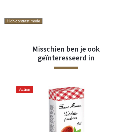
High-contrast mode
Misschien ben je ook
geïnteresseerd in
Action
Ac