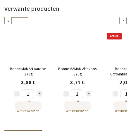
Verwante producten
Previous
Next
Action
Bonne MAMAN Aardbei
Bonne MAMAN Abrikoos
Bonne M
370g
370g
Citroentaart
3,88 €
3,71 €
2,04
In
In
In
winkelwagen
winkelwagen
winkelw