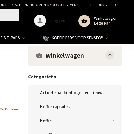
R DE BESCHERMING VAN PERSOONSGEGEVENS
RETOURBELEID
Winkelwagen
Inloggen
Lege kar
E.S.E. PADS
KOFFIE PADS VOOR SENSEO®
Winkelwagen
Categorieën
Actuele aanbiedingen en nieuws
Koffie capsules
ffé Borbone
Koffie