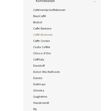
Koffiebonen
Cafeïnevrije koffiebonen
BianCaffé
Bristot
Caffe Barbaro
Caffé Borbone
Caffe Corsini
Costa Coffee
Chicco d'Oro
Caffitaly
Davidoff
Dolce Vita Italfoods
Danesi
Dallmayr
Gimoka
Guglielmo
Hausbrandt
Illy