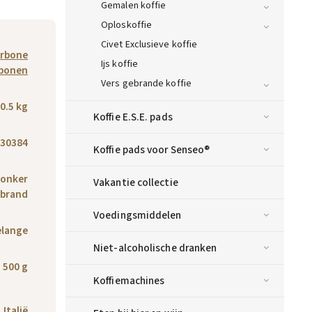
Gemalen koffie
Oploskoffie
Civet Exclusieve koffie
orbone
Ijs koffie
ebonen
Vers gebrande koffie
0.5 kg
Koffie E.S.E. pads
30384
Koffie pads voor Senseo®
onker
Vakantie collectie
brand
Voedingsmiddelen
lange
Niet-alcoholische dranken
500 g
Koffiemachines
Italië