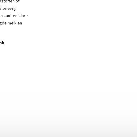
stoffen of
orievrij.
n kant-en-klare
gde melk en
nk