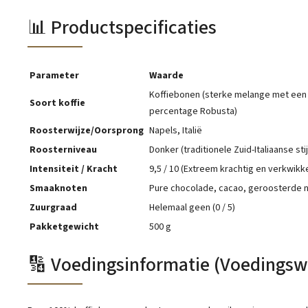
📊 Productspecificaties
Parameter
Waarde
Koffiebonen (sterke melange met een
Soort koffie
percentage Robusta)
Roosterwijze/Oorsprong
Napels, Italië
Roosterniveau
Donker (traditionele Zuid-Italiaanse stij
Intensiteit / Kracht
9,5 / 10 (Extreem krachtig en verkwikk
Smaaknoten
Pure chocolade, cacao, geroosterde 
Zuurgraad
Helemaal geen (0 / 5)
Pakketgewicht
500 g
🔢 Voedingsinformatie (Voedings