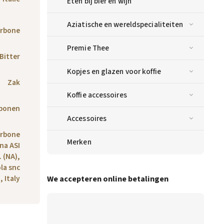
Eten bij bier en wijn
Aziatische en wereldspecialiteiten
orbone
Premie Thee
Bitter
Kopjes en glazen voor koffie
Zak
Koffie accessoires
 bonen
Accessoires
orbone
Merken
ona ASI
. (NA),
la snc
We accepteren online betalingen
 Italy