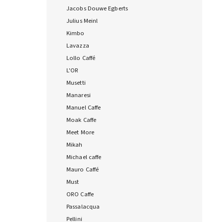
Jacobs Douwe Egberts
Julius Meinl
Kimbo
Lavazza
Lollo Caffé
L'OR
Musetti
Manaresi
Manuel Caffe
Moak Caffe
Meet More
Mikah
Michael caffe
Mauro Caffé
Must
ORO Caffe
Passalacqua
Pellini