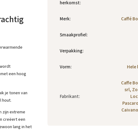
herkomst
:
rachtig
Merk
:
Caffé B
Smaakprofiel
:
 verwarmende
Verpakking
:
 wordt
Vorm
:
Hele
 met een hoog
Caffe B
srl, Z
ik je tonen van
Fabrikant
:
Loc
l hout.
Pascaro
Caivano,
 zijn extreme
en creëert een
ewoon lang in het