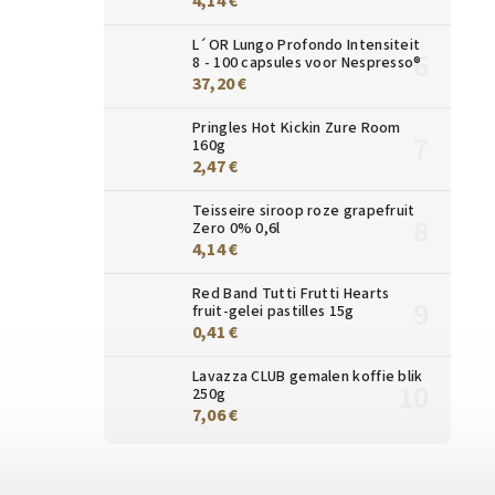
4,14 €
L´OR Lungo Profondo Intensiteit
8 - 100 capsules voor Nespresso®
37,20 €
Pringles Hot Kickin Zure Room
160g
2,47 €
Teisseire siroop roze grapefruit
Zero 0% 0,6l
4,14 €
Red Band Tutti Frutti Hearts
fruit-gelei pastilles 15g
0,41 €
Lavazza CLUB gemalen koffie blik
250g
7,06 €