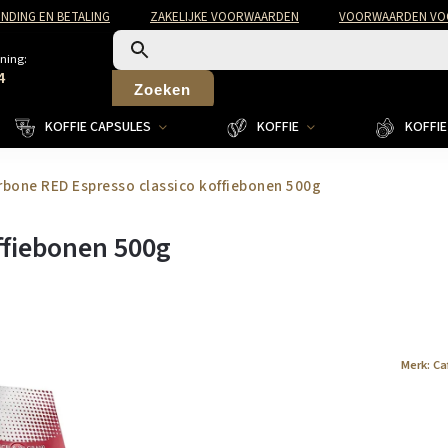
NDING EN BETALING
ZAKELIJKE VOORWAARDEN
VOORWAARDEN VOO
ning:
4
Zoeken
KOFFIE CAPSULES
KOFFIE
KOFFIE 
rbone RED Espresso classico koffiebonen 500g
ffiebonen 500g
Merk:
Ca