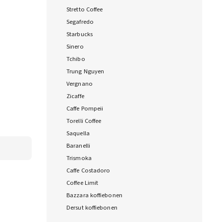
Stretto Coffee
Segafredo
Starbucks
Sinero
Tchibo
Trung Nguyen
Vergnano
Zicaffe
Caffe Pompeii
Torelli Coffee
Saquella
Baranelli
Trismoka
Caffe Costadoro
Coffee Limit
Bazzara koffiebonen
Dersut koffiebonen