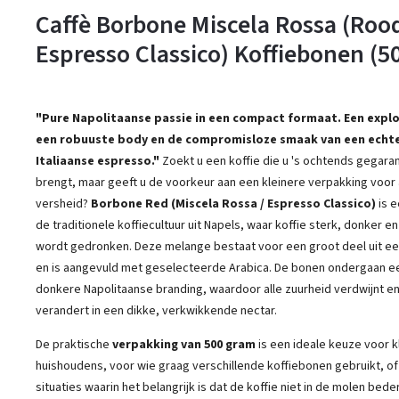
Caffè Borbone Miscela Rossa (Rood
Espresso Classico) Koffiebonen (50
"Pure Napolitaanse passie in een compact formaat. Een explo
een robuuste body en de compromisloze smaak van een echte
Italiaanse espresso."
Zoekt u een koffie die u 's ochtends gegar
brengt, maar geeft u de voorkeur aan een kleinere verpakking voor
versheid?
Borbone Red (Miscela Rossa / Espresso Classico)
is 
de traditionele koffiecultuur uit Napels, waar koffie sterk, donker e
wordt gedronken. Deze melange bestaat voor een groot deel uit ee
en is aangevuld met geselecteerde Arabica. De bonen ondergaan ee
donkere Napolitaanse branding, waardoor alle zuurheid verdwijnt en
verandert in een dikke, verkwikkende nectar.
De praktische
verpakking van 500 gram
is een ideale keuze voor k
huishoudens, voor wie graag verschillende koffiebonen gebruikt, o
situaties waarin het belangrijk is dat de koffie niet in de molen beder