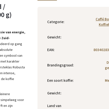
 /
0 g)
Caffé B
Categorie
:
Koffi
sie van energie,
Gewicht
:
 Zuid-
andeerd op gang
EAN
:
80340283
 absolute
een symbool van
n met karakter
D
Brandingsgraad
:
rsteklas Robusta
ge
n intense,
 de koffie
Een soort koffie
:
Me
Gewicht
:
leinere
f simpelweg voor
Land van
ft en zijn