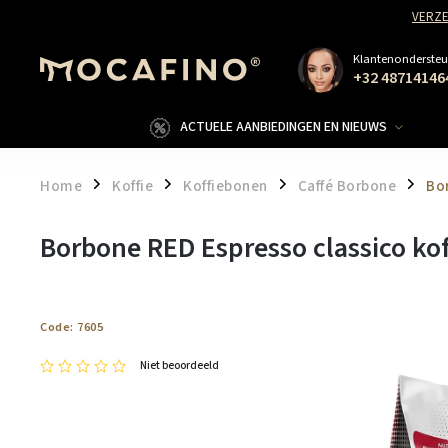
VERZE
Klantenondersteu
+32 48714146
ACTUELE AANBIEDINGEN EN NIEUWS
Home
Koffie
Koffiebonen
Caffé Borbone
Bo
/
/
/
/
Borbone RED Espresso classico ko
Code:
7605
Niet beoordeeld