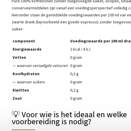
Pure 100% koffiebonen zonder toegevoegde suiker, siropen, smaak
conserveermiddelen zijn vanuit een voedingsperspectief volledig cal
Hieronder staan ​​de gemiddelde voedingswaarden per 100 ml van ee
zwarte drank (bijvoorbeeld een goede espresso) zonder toegevoe
suiker:
component
Voedingswaarde per 100 ml dra
Energiewaarde
2 kcal / 8 kJ
Vetten
0 gram
—
waarvan verzadigde vetzuren
0 gram
Koolhydraten
0,3 g
—
waarvan suikers
0 gram
Eiwitten
0,2 g
Zout
0 gram
💡 Voor wie is het ideaal en welke
voorbereiding is nodig?