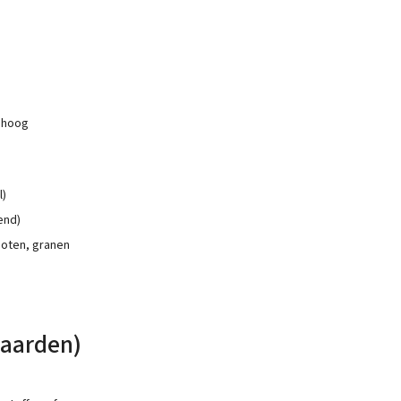
 hoog
l)
end)
noten, granen
waarden)