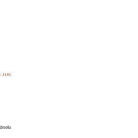
:
3191
Absolu