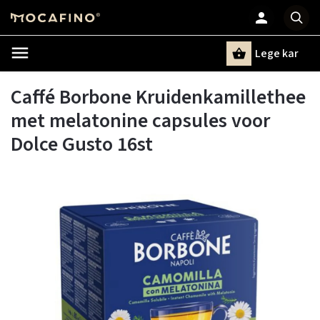
Lege kar
Zoeken
Caffé Borbone Kruidenkamillethee
met melatonine capsules voor
Dolce Gusto 16st