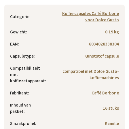
Koffie capsules Caffé Borbone
Categorie
:
voor Dolce Gusto
Gewicht
:
0.19 kg
EAN
:
8034028338304
Capsuletype
:
Kunststof capsule
Compatibiliteit
compatibel met Dolce Gusto-
met
koffiemachines
koffiezetapparaat
:
Fabrikant
:
Caffé Borbone
Inhoud van
16 stuks
pakket
:
Smaakprofiel
:
Kamille