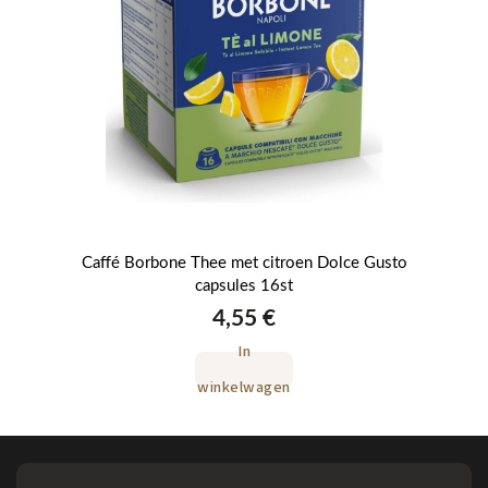
or
Caffé Borbone Thee met citroen Dolce Gusto
C
capsules 16st
4,55 €
In
winkelwagen