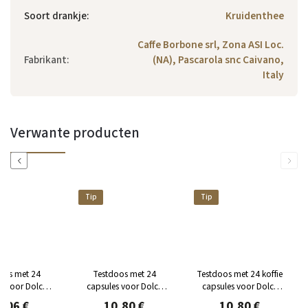
Soort drankje
:
Kruidenthee
Caffe Borbone srl, Zona ASI Loc.
Fabrikant
:
(NA), Pascarola snc Caivano,
Italy
Verwante producten
Previous
Next
Tip
Tip
oos met 24
Testdoos met 24
Testdoos met 24 koffie
s voor Dolce
capsules voor Dolce
capsules voor Dolce
to® Tea &
Gusto® Dolce Vita van
Gusto® van NEJKAFE
,06 €
10,80 €
10,80 €