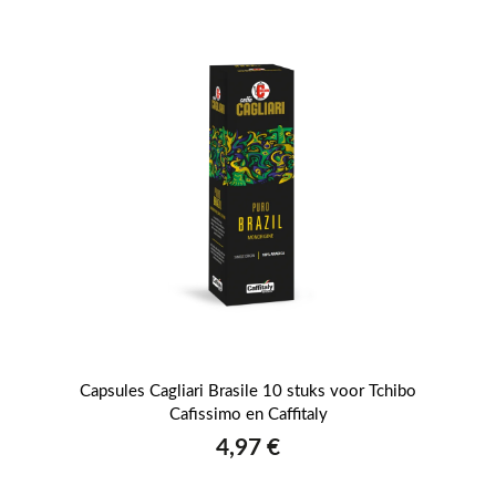
uks
Capsules Cagliari Brasile 10 stuks voor Tchibo
Ca
Cafissimo en Caffitaly
4,97 €