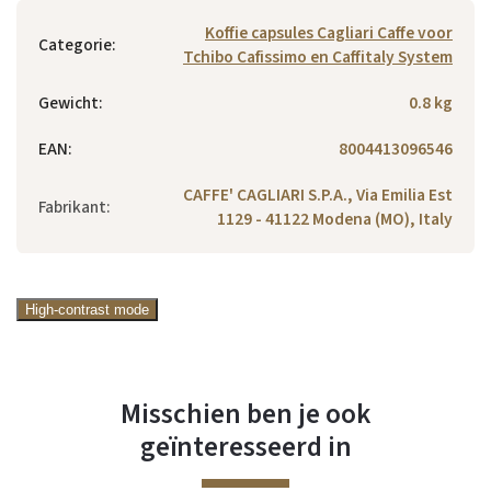
Koffie capsules Cagliari Caffe voor
Categorie
:
Tchibo Cafissimo en Caffitaly System
Gewicht
:
0.8 kg
EAN
:
8004413096546
CAFFE' CAGLIARI S.P.A., Via Emilia Est
Fabrikant
:
1129 - 41122 Modena (MO), Italy
High-contrast mode
Misschien ben je ook
geïnteresseerd in