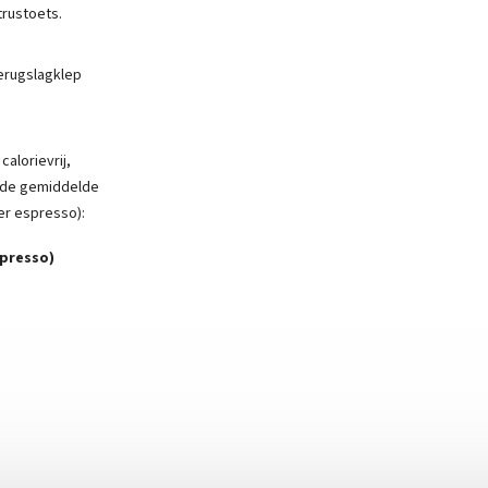
trustoets.
erugslagklep
alorievrij,
u de gemiddelde
er espresso):
spresso)