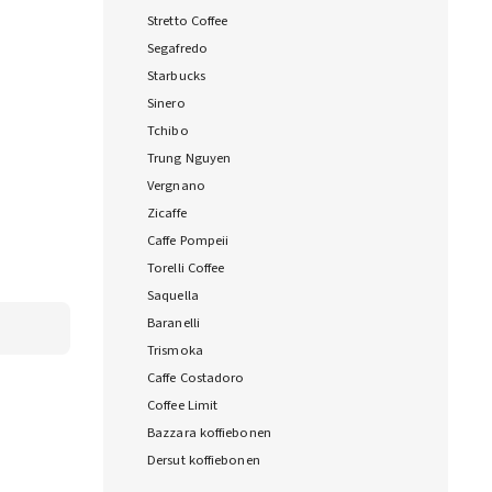
Stretto Coffee
Segafredo
Starbucks
Sinero
Tchibo
Trung Nguyen
Vergnano
Zicaffe
Caffe Pompeii
Torelli Coffee
Saquella
Baranelli
Trismoka
Caffe Costadoro
Coffee Limit
Bazzara koffiebonen
Dersut koffiebonen