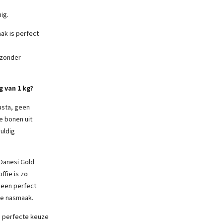
ig.
aak is perfect
 zonder
 van 1 kg?
sta, geen
e bonen uit
uldig
Danesi Gold
ffie is zo
 een perfect
te nasmaak.
 perfecte keuze