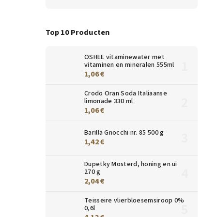
Top 10 Producten
OSHEE vitaminewater met
vitaminen en mineralen 555ml
1,06 €
Crodo Oran Soda Italiaanse
limonade 330 ml
1,06 €
Barilla Gnocchi nr. 85 500 g
1,42 €
Dupetky Mosterd, honing en ui
270 g
2,04 €
Teisseire vlierbloesemsiroop 0%
0,6l