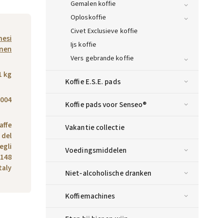
Gemalen koffie
Oploskoffie
Civet Exclusieve koffie
nesi
Ijs koffie
onen
Vers gebrande koffie
1 kg
Koffie E.S.E. pads
004
Koffie pads voor Senseo®
affe
Vakantie collectie
a del
egli
Voedingsmiddelen
0148
taly
Niet-alcoholische dranken
Koffiemachines