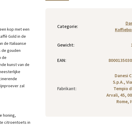
Da
Categorie
:
n een kop met een
Koffieb
affè Gold in de
n de Italiaanse
Gewicht
:
s de gouden
n de
EAN
:
8000135030
nde kunst van de
meesterlijke
Danesi C
scinerende
S.p.A., Vi
ijnproever zal
Fabrikant
:
Tempio d
Arvali, 45, 0
Rome, I
e honing,
te citroentoets in