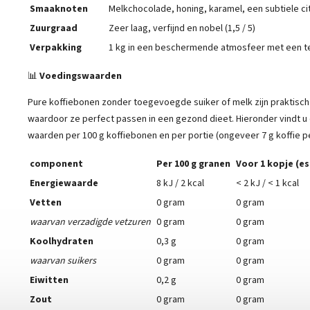
Smaaknoten
Melkchocolade, honing, karamel, een subtiele ci
Zuurgraad
Zeer laag, verfijnd en nobel (1,5 / 5)
Verpakking
1 kg in een beschermende atmosfeer met een t
📊
Voedingswaarden
Pure koffiebonen zonder toegevoegde suiker of melk zijn praktisch c
waardoor ze perfect passen in een gezond dieet. Hieronder vindt 
waarden per 100 g koffiebonen en per portie (ongeveer 7 g koffie p
component
Per 100 g granen
Voor 1 kopje (e
Energiewaarde
8 kJ / 2 kcal
< 2 kJ / < 1 kcal
Vetten
0 gram
0 gram
waarvan verzadigde vetzuren
0 gram
0 gram
Koolhydraten
0,3 g
0 gram
waarvan suikers
0 gram
0 gram
Eiwitten
0,2 g
0 gram
Zout
0 gram
0 gram