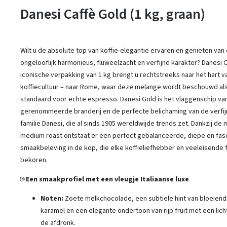
Danesi Caffè Gold (1 kg, graan)
Wilt u de absolute top van koffie-elegantie ervaren en genieten va
ongelooflijk harmonieus, fluweelzacht en verfijnd karakter? Danesi C
iconische verpakking van 1 kg brengt u rechtstreeks naar het hart va
koffiecultuur – naar Rome, waar deze melange wordt beschouwd al
standaard voor echte espresso. Danesi Gold is het vlaggenschip va
gerenommeerde branderij en de perfecte belichaming van de verfij
familie Danesi, die al sinds 1905 wereldwijde trends zet. Dankzij de 
medium roast ontstaat er een perfect gebalanceerde, diepe en fa
smaakbeleving in de kop, die elke koffieliefhebber en veeleisende f
bekoren.
☕
Een smaakprofiel met een vleugje Italiaanse luxe
Noten:
Zoete melkchocolade, een subtiele hint van bloeiend
karamel en een elegante ondertoon van rijp fruit met een lich
de afdronk.