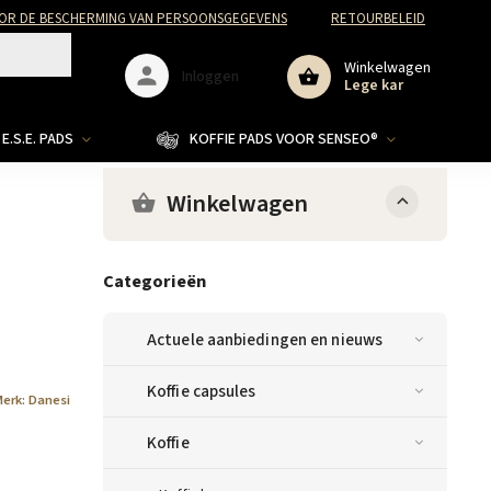
R DE BESCHERMING VAN PERSOONSGEGEVENS
RETOURBELEID
Winkelwagen
Inloggen
Lege kar
E.S.E. PADS
KOFFIE PADS VOOR SENSEO®
Winkelwagen
Categorieën
Actuele aanbiedingen en nieuws
Koffie capsules
Merk:
Danesi
Koffie