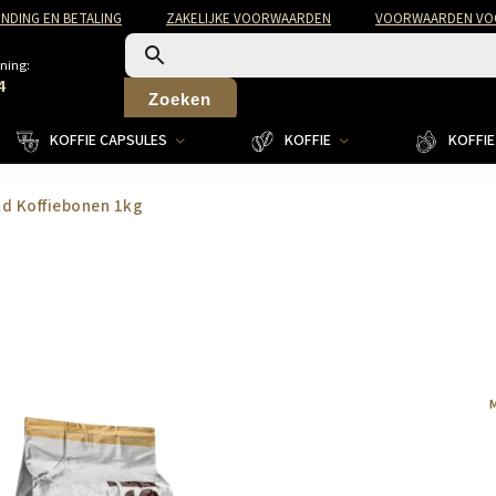
NDING EN BETALING
ZAKELIJKE VOORWAARDEN
VOORWAARDEN VOO
ning:
4
Zoeken
KOFFIE CAPSULES
KOFFIE
KOFFIE 
ld Koffiebonen 1kg