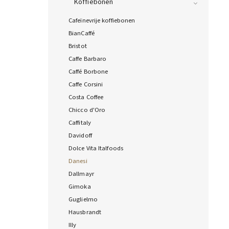
Koffiebonen
Cafeïnevrije koffiebonen
BianCaffé
Bristot
Caffe Barbaro
Caffé Borbone
Caffe Corsini
Costa Coffee
Chicco d'Oro
Caffitaly
Davidoff
Dolce Vita Italfoods
Danesi
Dallmayr
Gimoka
Guglielmo
Hausbrandt
Illy