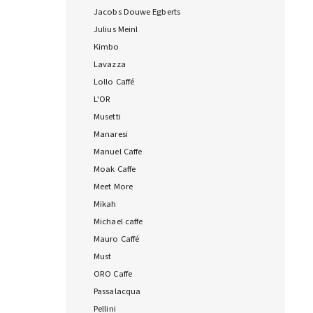
Jacobs Douwe Egberts
Julius Meinl
Kimbo
Lavazza
Lollo Caffé
L'OR
Musetti
Manaresi
Manuel Caffe
Moak Caffe
Meet More
Mikah
Michael caffe
Mauro Caffé
Must
ORO Caffe
Passalacqua
Pellini