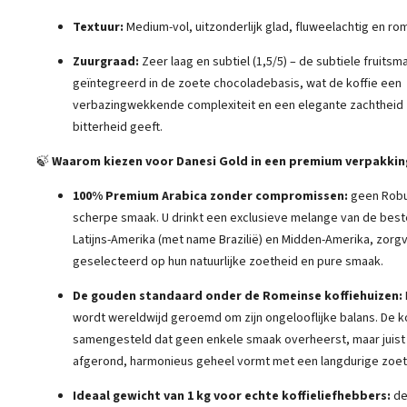
Textuur:
Medium-vol, uitzonderlijk glad, fluweelachtig en rom
Zuurgraad:
Zeer laag en subtiel (1,5/5) – de subtiele fruitsm
geïntegreerd in de zoete chocoladebasis, wat de koffie een
verbazingwekkende complexiteit en een elegante zachtheid
bitterheid geeft.
🍃
Waarom kiezen voor Danesi Gold in een premium verpakking
100% Premium Arabica zonder compromissen:
geen Robu
scherpe smaak. U drinkt een exclusieve melange van de best
Latijns-Amerika (met name Brazilië) en Midden-Amerika, zorgv
geselecteerd op hun natuurlijke zoetheid en pure smaak.
De gouden standaard onder de Romeinse koffiehuizen:
wordt wereldwijd geroemd om zijn ongelooflijke balans. De ko
samengesteld dat geen enkele smaak overheerst, maar juist
afgerond, harmonieus geheel vormt met een langdurige zoe
Ideaal gewicht van 1 kg voor echte koffieliefhebbers:
de