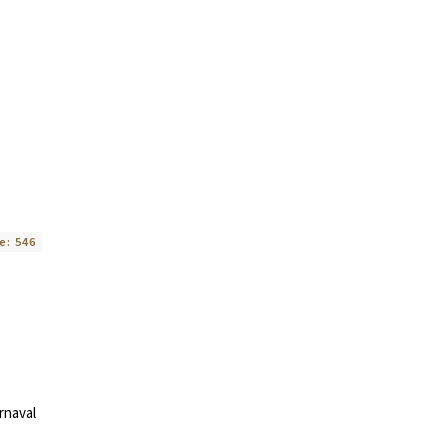
e:
546
rnaval