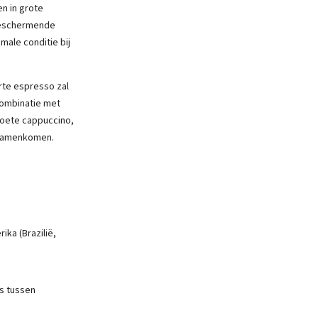
en in grote
beschermende
male conditie bij
rte espresso zal
 combinatie met
zoete cappuccino,
 samenkomen.
ka (Brazilië,
s tussen