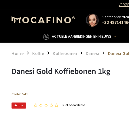
VERZE
Klantenondersteu
+32 48714146
ACTUELE AANBIEDINGEN EN NIEUWS
Home
Koffie
Koffiebonen
Danesi
Danesi Go
/
/
/
/
Danesi Gold Koffiebonen 1kg
Code:
543
Niet beoordeeld
Action