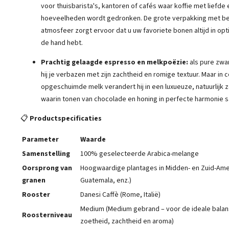
voor thuisbarista's, kantoren of cafés waar koffie met liefde 
hoeveelheden wordt gedronken. De grote verpakking met 
atmosfeer zorgt ervoor dat u uw favoriete bonen altijd in opti
de hand hebt.
Prachtig gelaagde espresso en melkpoëzie:
als pure zwa
hij je verbazen met zijn zachtheid en romige textuur. Maar in
opgeschuimde melk verandert hij in een luxueuze, natuurlijk 
waarin tonen van chocolade en honing in perfecte harmonie
📋
Productspecificaties
Parameter
Waarde
Samenstelling
100% geselecteerde Arabica-melange
Oorsprong van
Hoogwaardige plantages in Midden- en Zuid-Ameri
granen
Guatemala, enz.)
Rooster
Danesi Caffè (Rome, Italië)
Medium (Medium gebrand – voor de ideale balan
Roosterniveau
zoetheid, zachtheid en aroma)