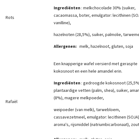
Ingrediënten
: melkchocolade 30% (suiker,
cacaomassa, boter, emulgator: lecithinen (SO
Rots
vanilline),
hazelnoten (28,5%), suiker, palmolie, tarweme
Allergenen:
melk, hazelnoot, gluten, soja
Een knapperige wafel versierd met geraspte
kokosnoot en een hele amandel erin.
Ingrediënten
: gedroogde kokosnoot (25,5%
plantaardige vetten (palm, shea), suiker, ama
(8%), magere melkpoeder,
Rafaël
weipoeder (van melk), tarwebloem,
cassavezetmeel, emulgator: lecithinen (SOJA)
aroma's, rijsmiddel (natriumbicarbonaat), zout