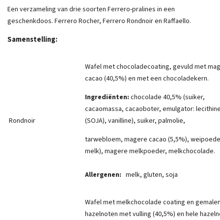
Een verzameling van drie soorten Ferrero-pralines in een
geschenkdoos. Ferrero Rocher, Ferrero Rondnoir en Raffaello.
Samenstelling:
Wafel met chocoladecoating, gevuld met ma
cacao (40,5%) en met een chocoladekern.
Ingrediënten:
chocolade 40,5% (suiker,
cacaomassa, cacaoboter, emulgator: lecithin
Rondnoir
(SOJA), vanilline), suiker, palmolie,
tarwebloem, magere cacao (5,5%), weipoede
melk), magere melkpoeder, melkchocolade.
Allergenen:
melk, gluten, soja
Wafel met melkchocolade coating en gemale
hazelnoten met vulling (40,5%) en hele hazeln