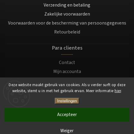
Verzending en betaling
Zakelijke voorwaarden
Voorwaarden voor de bescherming van persoonsgegevens
Retourbeleid
Para clientes
Contact
Mijn accounta
Registratie
Deze website maakt gebruik van cookies. Als u verder surft op deze
Login
website, stemt u in met het gebruik ervan. Meer informatie
hier
.
Instellingen
Copyright 2026
Mocafino.nl
. Alle rechten voorbehouden.
Accepteer
Weiger