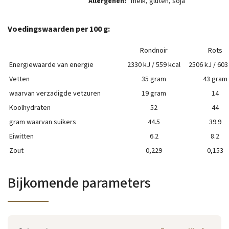
Allergenen:
melk, gluten, soja
Voedingswaarden per 100 g:
Rondnoir
Rots
Energiewaarde van energie
2330 kJ / 559 kcal
2506 kJ / 603
Vetten
35 gram
43 gram
waarvan verzadigde vetzuren
19 gram
14
Koolhydraten
52
44
gram waarvan suikers
44.5
39.9
Eiwitten
6.2
8.2
Zout
0,229
0,153
Bijkomende parameters