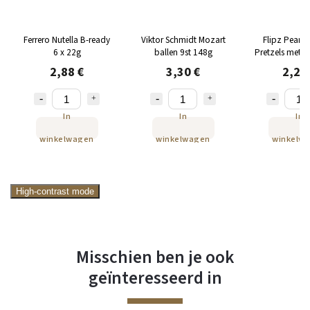
Ferrero Nutella B-ready
Viktor Schmidt Mozart
Flipz Peanut
6 x 22g
ballen 9st 148g
Pretzels met g
g
2,88 €
3,30 €
2,29
In
In
In
winkelwagen
winkelwagen
winkelw
High-contrast mode
Misschien ben je ook
geïnteresseerd in