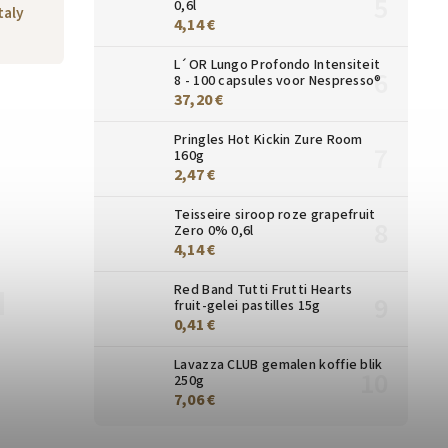
0,6l
taly
4,14 €
L´OR Lungo Profondo Intensiteit
8 - 100 capsules voor Nespresso®
37,20 €
Pringles Hot Kickin Zure Room
160g
2,47 €
Teisseire siroop roze grapefruit
Zero 0% 0,6l
4,14 €
Red Band Tutti Frutti Hearts
21633
2385
fruit-gelei pastilles 15g
0,41 €
Lavazza CLUB gemalen koffie blik
250g
7,06 €