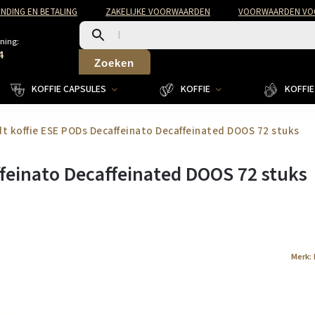
NDING EN BETALING
ZAKELIJKE VOORWAARDEN
VOORWAARDEN VOO
ning:
4
Zoeken
KOFFIE CAPSULES
KOFFIE
KOFFIE 
t koffie ESE PODs Decaffeinato Decaffeinated DOOS 72 stuks
feinato Decaffeinated DOOS 72 stuks
Merk: