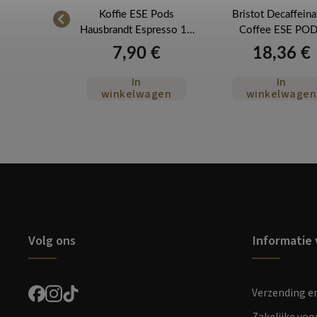
ds Zicaffe
Koffie ESE Pods
Bristot Decaffeina
100 stuks
Hausbrandt Espresso 18
Coffee ESE PO
stuks
Decaffeinato 50 s
6 €
7,90 €
18,36 €
In
In
wagen
winkelwagen
winkelwagen
Volg ons
Informatie 
Verzending e