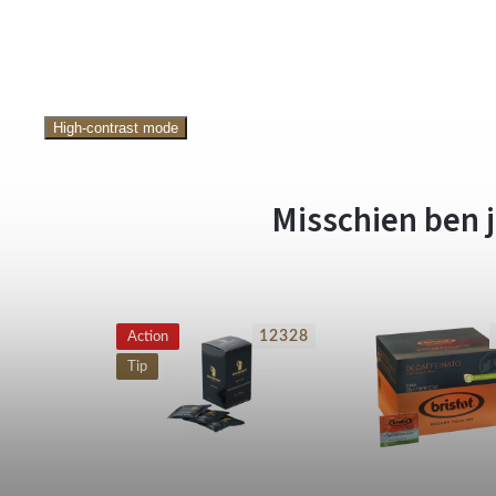
High-contrast mode
Misschien ben j
29694
12328
Action
Tip