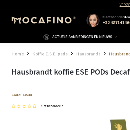
VERZE
Klantenondersteu
+32 48714146
ACTUELE AANBIEDINGEN EN NIEUWS
Home
Koffie E.S.E. pads
Hausbrandt
Hausbrand
/
/
/
Hausbrandt koffie ESE PODs Decaf
Code:
14548
Niet beoordeeld