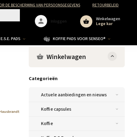
R DE BESCHERMING VAN PERSOONSGEGEVENS
RETOURBELEID
Winkelwagen
Inloggen
Lege kar
E.S.E. PADS
KOFFIE PADS VOOR SENSEO®
Winkelwagen
Categorieën
Actuele aanbiedingen en nieuws
Koffie capsules
Hausbrandt
Koffie