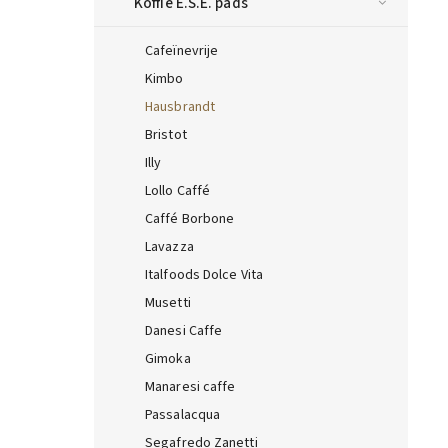
Koffie E.S.E. pads
Cafeïnevrije
Kimbo
Hausbrandt
Bristot
Illy
Lollo Caffé
Caffé Borbone
Lavazza
Italfoods Dolce Vita
Musetti
Danesi Caffe
Gimoka
Manaresi caffe
Passalacqua
Segafredo Zanetti