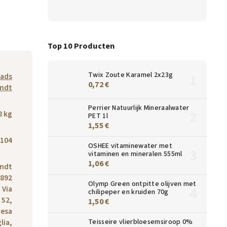
Top 10 Producten
Twix Zoute Karamel 2x23g
pads
0,72 €
ndt
Perrier Natuurlijk Mineraalwater
8 kg
PET 1l
1,55 €
104
OSHEE vitaminewater met
vitaminen en mineralen 555ml
1,06 €
ndt
1892
Olymp Green ontpitte olijven met
, Via
chilipeper en kruiden 70g
 52,
1,50 €
vesa
lia,
Teisseire vlierbloesemsiroop 0%