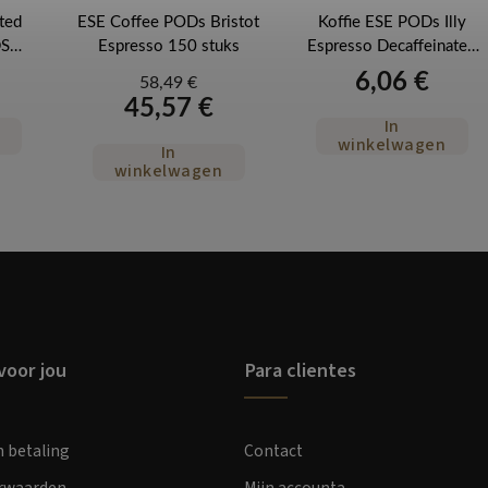
ted
ESE Coffee PODs Bristot
Koffie ESE PODs Illy
DS
Espresso 150 stuks
Espresso Decaffeinated
tuks
cafeïnevrije koffie 18
6,06 €
58,49 €
stuks
45,57 €
In
winkelwagen
In
winkelwagen
voor jou
Para clientes
n betaling
Contact