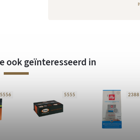
I
e ook geïnteresseerd in
5556
5555
2388