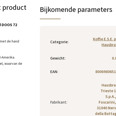
t product
Bijkomende parameters
d DOOS 72
Koffie E.S.E. 
 met de hand
Categorie
:
Hausbra
d-Amerika.
Gewicht
:
0.
mel, waarvan de
EAN
:
8006980651
Hausbra
Trieste 
S.p.A.
Fabrikant
:
Foscarini,
31040 Ner
della Battag