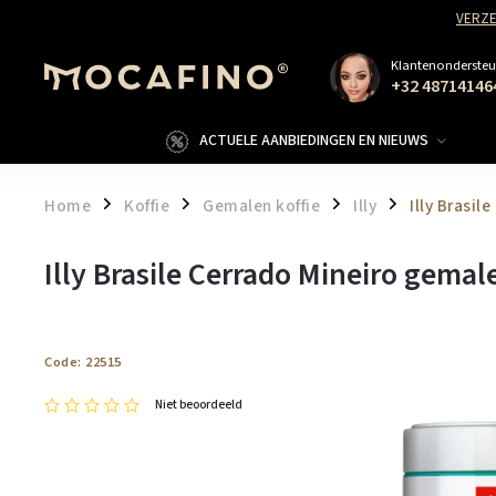
VERZE
Klantenondersteu
+32 48714146
ACTUELE AANBIEDINGEN EN NIEUWS
Home
Koffie
Gemalen koffie
Illy
Illy Brasil
/
/
/
/
Illy Brasile Cerrado Mineiro gemal
Code:
22515
Niet beoordeeld