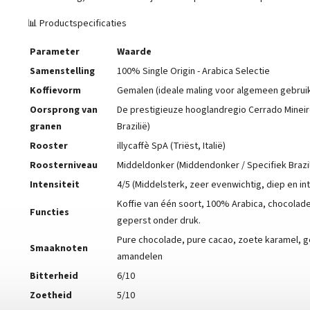
📊 Productspecificaties
Parameter
Waarde
Samenstelling
100% Single Origin - Arabica Selectie
Koffievorm
Gemalen (ideale maling voor algemeen gebrui
Oorsprong van
De prestigieuze hooglandregio Cerrado Mineir
granen
Brazilië)
Rooster
illycaffè SpA (Triëst, Italië)
Roosterniveau
Middeldonker (Middendonker / Specifiek Brazil
Intensiteit
4/5 (Middelsterk, zeer evenwichtig, diep en in
Koffie van één soort, 100% Arabica, chocolad
Functies
geperst onder druk.
Pure chocolade, pure cacao, zoete karamel, 
Smaaknoten
amandelen
Bitterheid
6/10
Zoetheid
5/10