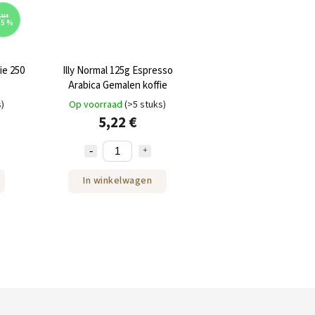
,61 €
15 %
ie 250
Illy Normal 125g Espresso
Arabica Gemalen koffie
s)
Op voorraad
(>5 stuks)
5,22 €
In winkelwagen