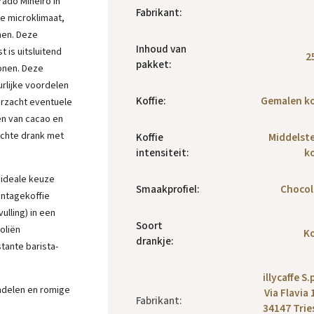
rado Mineiro in
Fabrikant
:
ke microklimaat,
nen. Deze
Inhoud van
t is uitsluitend
2
pakket
:
onen. Deze
rlijke voordelen
Koffie
:
Gemalen ko
verzacht eventuele
en van cacao en
achte drank met
Koffie
Middelst
intensiteit
:
ko
 ideale keuze
Smaakprofiel
:
Chocol
antagekoffie
lling) in een
Soort
oliën
Ko
drankje
:
tante barista-
illycaffe S.
ndelen en romige
Via Flavia 
Fabrikant
:
34147 Trie