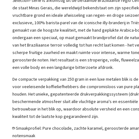
Selection-
serie is afkomstig uit de befaamde Braziliaanse regio Cer
de staat Minas Gerais, die wereldwijd bekendstaat om zijn specifie
vruchtbare grond en ideale afwisseling van regen- en droge seizoe
exclusieve, 100% barista-parel van de iconische illy-branderij in Triës
gemaakt van de hoogste kwaliteit, met de hand geplukte Arabica-b
ondergaan een speciaal, op maat gemaakt brandprofiel dat de natuu
van het Braziliaanse terroir volledig tot hun recht laat komen - het 
scherpe fruitige zuurheid en maakt ruimte voor intense, warme ton
geroosterde noten. Het resultaat is een stroperige, volle, fluweelz
een volle body en een langdurige bitterzoete afdronk.
De compacte verpakking van 250 gram in een luxe metalen blik is de
voor veeleisende koffieliefhebbers die compromisloos van pure pl
houden. Het unieke, gepatenteerde drukverpakkingssysteem (drukvu
beschermende atmosfeer sluit alle vluchtige aroma's en essentiële 
betrouwbaar in het blik op, waardoor absolute versheid en een cons
kwaliteit tot de laatste kop gegarandeerd zijn.
☕ Smaakprofiel: Pure chocolade, zachte karamel, geroosterde ama
notensmaak