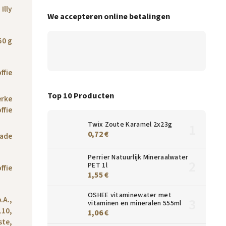
Illy
We accepteren online betalingen
50 g
ffie
Top 10 Producten
erke
ffie
Twix Zoute Karamel 2x23g
0,72 €
ade
Perrier Natuurlijk Mineraalwater
PET 1l
ffie
1,55 €
OSHEE vitaminewater met
p.A.,
vitaminen en mineralen 555ml
110,
1,06 €
ste,