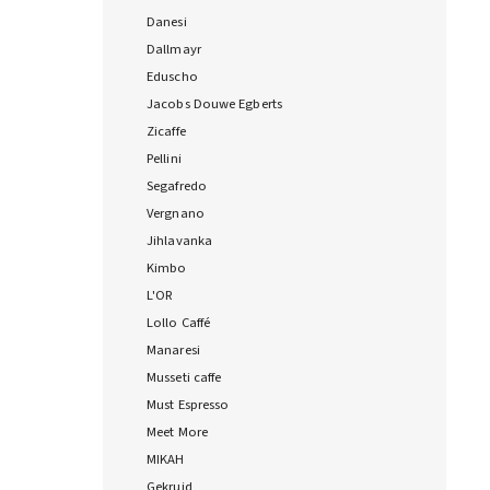
Danesi
Dallmayr
Eduscho
Jacobs Douwe Egberts
Zicaffe
Pellini
Segafredo
Vergnano
Jihlavanka
Kimbo
L'OR
Lollo Caffé
Manaresi
Musseti caffe
Must Espresso
Meet More
MIKAH
Gekruid