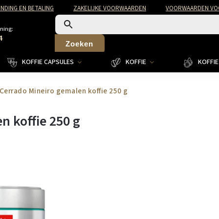
NDING EN BETALING
ZAKELIJKE VOORWAARDEN
VOORWAARDEN VOO
ning:
4
Zoeken
KOFFIE CAPSULES
KOFFIE
KOFFIE 
e Cerrado Mineiro gemalen koffie 250 g
en koffie 250 g