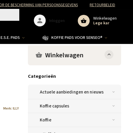
R DE BESCHERMING VAN PERSOONSGEGEVENS
RETOURBELEID
Winkelwagen
Inloggen
Lege kar
E.S.E. PADS
KOFFIE PADS VOOR SENSEO®
Winkelwagen
Categorieën
Actuele aanbiedingen en nieuws
Koffie capsules
Merk:
ILLY
Koffie