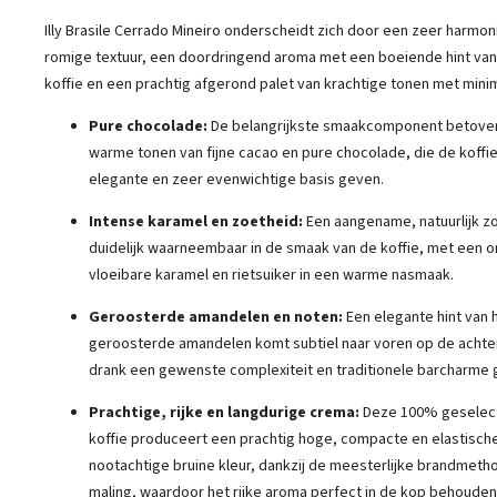
Illy Brasile Cerrado Mineiro onderscheidt zich door een zeer harmon
romige textuur, een doordringend aroma met een boeiende hint va
koffie en een prachtig afgerond palet van krachtige tonen met mini
Pure chocolade:
De belangrijkste smaakcomponent betover
warme tonen van fijne cacao en pure chocolade, die de koffie
elegante en zeer evenwichtige basis geven.
Intense karamel en zoetheid:
Een aangename, natuurlijk zo
duidelijk waarneembaar in de smaak van de koffie, met een 
vloeibare karamel en rietsuiker in een warme nasmaak.
Geroosterde amandelen en noten:
Een elegante hint van 
geroosterde amandelen komt subtiel naar voren op de achte
drank een gewenste complexiteit en traditionele barcharme 
Prachtige, rijke en langdurige crema:
Deze 100% geselect
koffie produceert een prachtig hoge, compacte en elastisc
nootachtige bruine kleur, dankzij de meesterlijke brandmeth
maling, waardoor het rijke aroma perfect in de kop behouden b