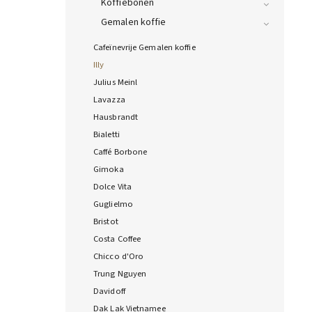
Koffiebonen
Gemalen koffie
Cafeïnevrije Gemalen koffie
Illy
Julius Meinl
Lavazza
Hausbrandt
Bialetti
Caffé Borbone
Gimoka
Dolce Vita
Guglielmo
Bristot
Costa Coffee
Chicco d'Oro
Trung Nguyen
Davidoff
Dak Lak Vietnamee