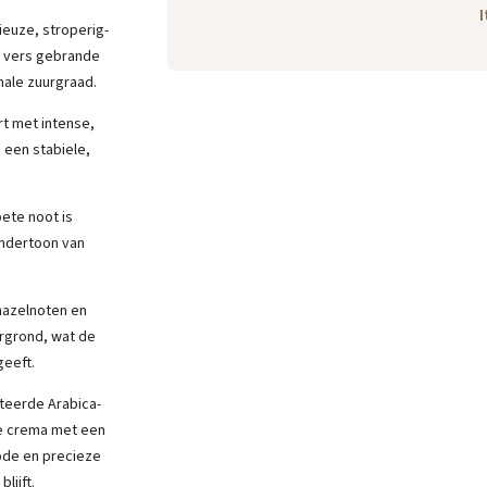
I
ieuze, stroperig-
n vers gebrande
male zuurgraad.
t met intense,
 een stabiele,
ete noot is
ondertoon van
hazelnoten en
rgrond, wat de
geeft.
eerde Arabica-
he crema met een
ode en precieze
lijft.