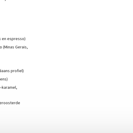
k en espresso)
o (Minas Gerais,
iaans profiel)
tens)
e-karamel,
geroosterde