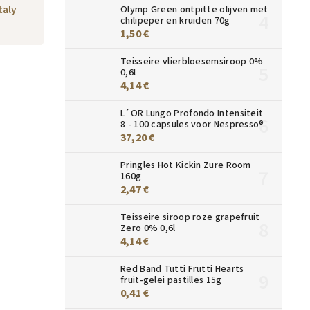
taly
Olymp Green ontpitte olijven met
chilipeper en kruiden 70g
1,50 €
Teisseire vlierbloesemsiroop 0%
0,6l
4,14 €
L´OR Lungo Profondo Intensiteit
8 - 100 capsules voor Nespresso®
37,20 €
Pringles Hot Kickin Zure Room
160g
2,47 €
Teisseire siroop roze grapefruit
Zero 0% 0,6l
4,14 €
Red Band Tutti Frutti Hearts
fruit-gelei pastilles 15g
0,41 €