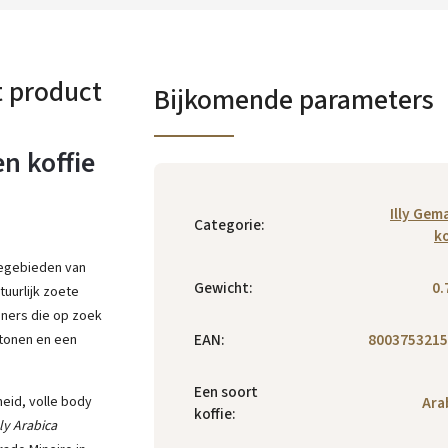
t product
Bijkomende parameters
en koffie
Illy Gem
Categorie
:
ko
iegebieden van
Gewicht
:
0.
uurlijk zoete
nners die op zoek
EAN
:
8003753215
tonen en een
Een soort
heid, volle body
Ara
koffie
:
lly Arabica