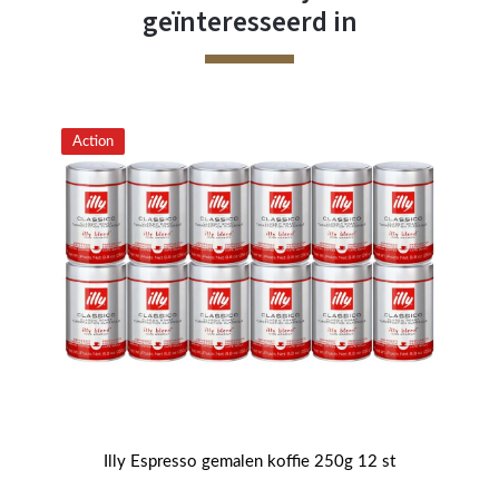
geïnteresseerd in
Action
ie
Illy Espresso gemalen koffie 250g 12 st
Il