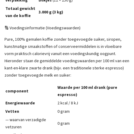
verpakking
blikjes
(12 × 250 g)
Totaal gewicht
3.000 g (3 kg)
van de koffie
🔢 Voedingsinformatie (Voedingswaarden)
Pure, 100% gemalen koffie zonder toegevoegde suiker, siropen,
kunstmatige smaakstoffen of conserveermiddelen is in vloeibare
vorm praktisch calorievrij vanuit een voedingskundig oogpunt.
Hieronder staan ​​de gemiddelde voedingswaarden per 100 ml van een
kant-en-klare zwarte drank (bijv. een traditionele sterke espresso)
zonder toegevoegde melk en suiker:
Waarde per 100 ml drank (pure
component
espresso)
Energiewaarde
2 kcal / 8 kJ
Vetten
0 gram
— waarvan verzadigde
0 gram
vetzuren