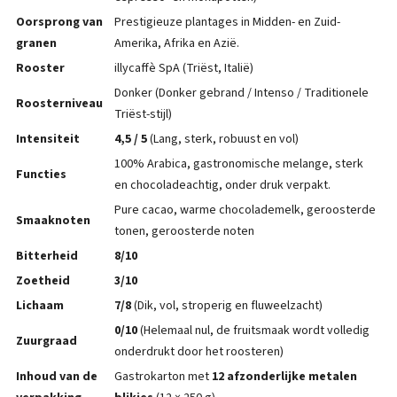
Oorsprong van
Prestigieuze plantages in Midden- en Zuid-
granen
Amerika, Afrika en Azië.
Rooster
illycaffè SpA (Triëst, Italië)
Donker (Donker gebrand / Intenso / Traditionele
Roosterniveau
Triëst-stijl)
Intensiteit
4,5 / 5
(Lang, sterk, robuust en vol)
100% Arabica, gastronomische melange, sterk
Functies
en chocoladeachtig, onder druk verpakt.
Pure cacao, warme chocolademelk, geroosterde
Smaaknoten
tonen, geroosterde noten
Bitterheid
8/10
Zoetheid
3/10
Lichaam
7/8
(Dik, vol, stroperig en fluweelzacht)
0/10
(Helemaal nul, de fruitsmaak wordt volledig
Zuurgraad
onderdrukt door het roosteren)
Inhoud van de
Gastrokarton met
12 afzonderlijke metalen