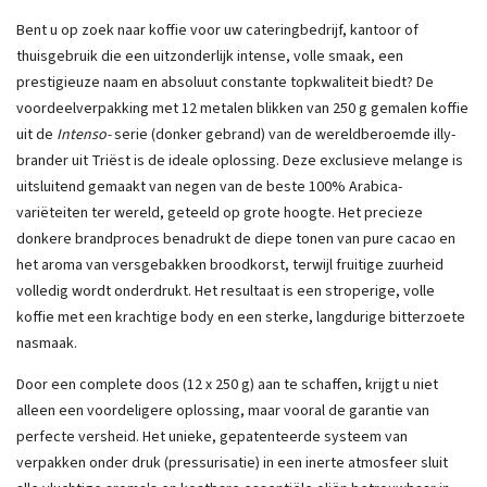
Bent u op zoek naar koffie voor uw cateringbedrijf, kantoor of
thuisgebruik die een uitzonderlijk intense, volle smaak, een
prestigieuze naam en absoluut constante topkwaliteit biedt? De
voordeelverpakking met 12 metalen blikken van 250 g gemalen koffie
uit de
Intenso-
serie (donker gebrand) van de wereldberoemde illy-
brander uit Triëst is de ideale oplossing. Deze exclusieve melange is
uitsluitend gemaakt van negen van de beste 100% Arabica-
variëteiten ter wereld, geteeld op grote hoogte. Het precieze
donkere brandproces benadrukt de diepe tonen van pure cacao en
het aroma van versgebakken broodkorst, terwijl fruitige zuurheid
volledig wordt onderdrukt. Het resultaat is een stroperige, volle
koffie met een krachtige body en een sterke, langdurige bitterzoete
nasmaak.
Door een complete doos (12 x 250 g) aan te schaffen, krijgt u niet
alleen een voordeligere oplossing, maar vooral de garantie van
perfecte versheid. Het unieke, gepatenteerde systeem van
verpakken onder druk (pressurisatie) in een inerte atmosfeer sluit