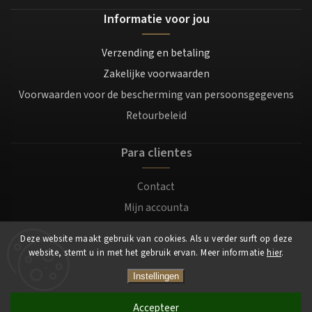
Informatie voor jou
Verzending en betaling
Zakelijke voorwaarden
Voorwaarden voor de bescherming van persoonsgegevens
Retourbeleid
Para clientes
Contact
Mijn accounta
Registratie
Deze website maakt gebruik van cookies. Als u verder surft op deze
Login
website, stemt u in met het gebruik ervan. Meer informatie
hier
.
Instellingen
Copyright 2026
Mocafino.nl
. Alle rechten voorbehouden.
Accepteer