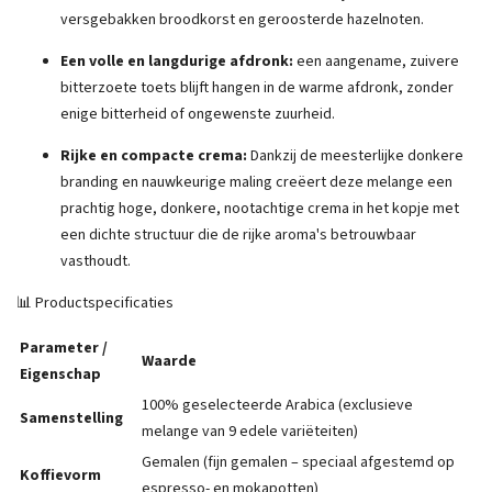
versgebakken broodkorst en geroosterde hazelnoten.
Een volle en langdurige afdronk:
een aangename, zuivere
bitterzoete toets blijft hangen in de warme afdronk, zonder
enige bitterheid of ongewenste zuurheid.
Rijke en compacte crema:
Dankzij de meesterlijke donkere
branding en nauwkeurige maling creëert deze melange een
prachtig hoge, donkere, nootachtige crema in het kopje met
een dichte structuur die de rijke aroma's betrouwbaar
vasthoudt.
📊 Productspecificaties
Parameter /
Waarde
Eigenschap
100% geselecteerde Arabica (exclusieve
Samenstelling
melange van 9 edele variëteiten)
Gemalen (fijn gemalen – speciaal afgestemd op
Koffievorm
espresso- en mokapotten)