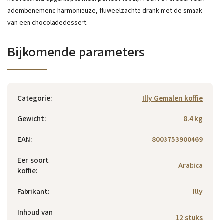
adembenemend harmonieuze, fluweelzachte drank met de smaak
van een chocoladedessert.
Bijkomende parameters
Categorie
:
Illy Gemalen koffie
Gewicht
:
8.4 kg
EAN
:
8003753900469
Een soort
Arabica
koffie
:
Fabrikant
:
Illy
Inhoud van
12 stuks