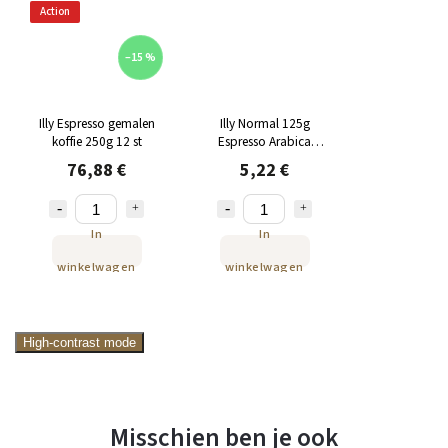
Action
–15 %
Illy Espresso gemalen
Illy Normal 125g
koffie 250g 12 st
Espresso Arabica
Gemalen koffie
76,88 €
5,22 €
In
In
winkelwagen
winkelwagen
High-contrast mode
Misschien ben je ook