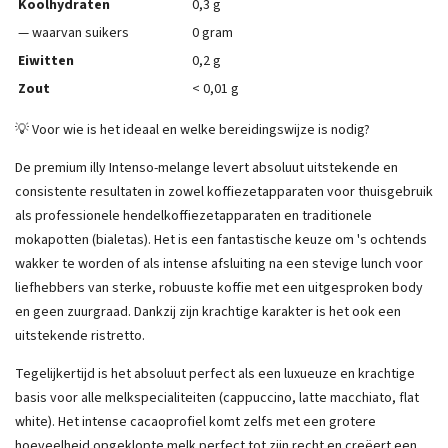
Koolhydraten
0,3 g
— waarvan suikers
0 gram
Eiwitten
0,2 g
Zout
< 0,01 g
💡 Voor wie is het ideaal en welke bereidingswijze is nodig?
De premium illy Intenso-melange levert absoluut uitstekende en
consistente resultaten in zowel koffiezetapparaten voor thuisgebruik
als professionele hendelkoffiezetapparaten en traditionele
mokapotten (bialetas). Het is een fantastische keuze om 's ochtends
wakker te worden of als intense afsluiting na een stevige lunch voor
liefhebbers van sterke, robuuste koffie met een uitgesproken body
en geen zuurgraad. Dankzij zijn krachtige karakter is het ook een
uitstekende ristretto.
Tegelijkertijd is het absoluut perfect als een luxueuze en krachtige
basis voor alle melkspecialiteiten (cappuccino, latte macchiato, flat
white). Het intense cacaoprofiel komt zelfs met een grotere
hoeveelheid opgeklopte melk perfect tot zijn recht en creëert een