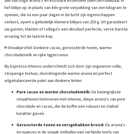
alle vluchtige aroma's en kostbare essentiële oliën betrouwbaar in
het blikje op. In plaats van één grote verpakking van een kilogram te
openen, die na een paar dagen in de lucht zijn eigenschappen
verliest, opent u geleidelijk kleinere blikjes van 250 g. Dit garandeert
uw gasten, klanten of collega's een absoluut perfecte, verse barista-
ervaring tot de laatste kop.
☕ Smaakprofiel: Donkere cacao, geroosterde tonen, warme
chocolademelk en rijke tijgercrema
Illy Espresso Intenso onderscheidt zich door zijn ongewoon volle,
stroperige textuur, doordringende warme aroma en perfect
uitgebalanceerde palet aan donkere tinten:
Pure cacao en warme chocolademelk:
De belangrijkste
smaaktonen betoveren met intense, diepe aroma's van pure
chocolade en cacao, die de koffie een robuust en stabiel
karakter geven.
Geroosterde tonen en versgebakken brood:
De aroma's
en nuances in de smaak onthullen een verfijnde toets van