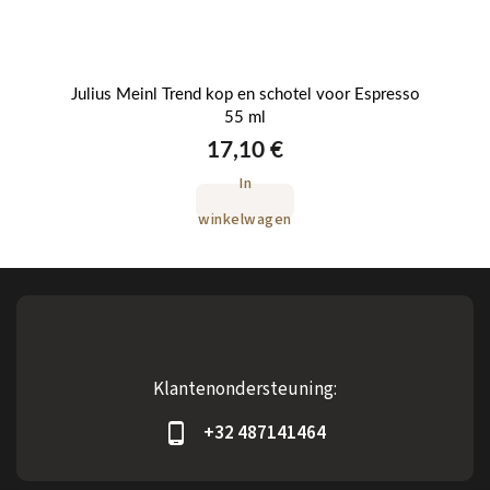
120
Julius Meinl Trend kop en schotel voor Espresso
Jul
55 ml
17,10 €
In
winkelwagen
Klantenondersteuning:
+32 487141464