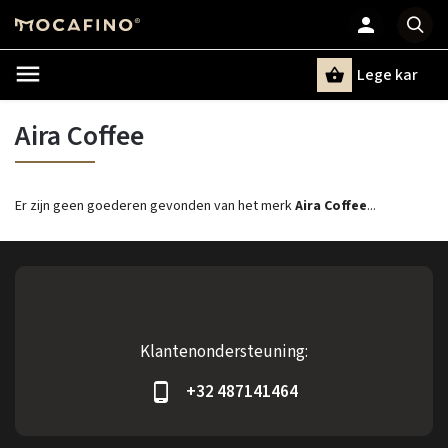
Lege kar
Zoeken
Aira Coffee
Er zijn geen goederen gevonden van het merk
Aira Coffee
...
Klantenondersteuning:
+32 487141464