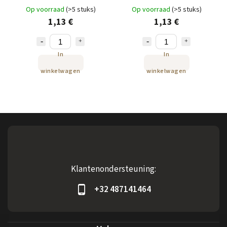
Op voorraad
(>5 stuks)
Op voorraad
(>5 stuks)
1,13 €
1,13 €
In
In
winkelwagen
winkelwagen
Klantenondersteuning:
+32 487141464