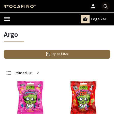
Lege kar
Zoeken
Argo
Open filter
Minst duur
Duurste
Bestsellers
Alfabetisch