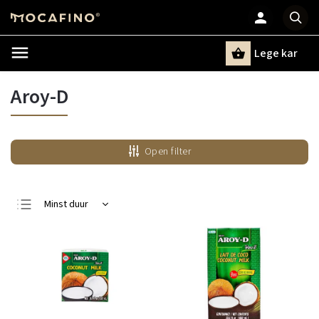
Lege kar
Zoeken
Aroy-D
Open filter
Minst duur
Duurste
Bestsellers
Alfabetisch