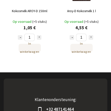
Kokosmelk AROY-D 150ml
Aroy-D Kokosmelk 1 l
Op voorraad
(>5 stuks)
Op voorraad
(>5 stuks)
1,05 €
4,55 €
In
In
winkelwagen
winkelwagen
Klantenondersteuning:
+32 487141464