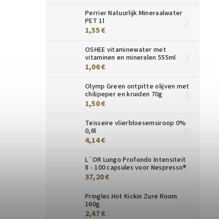
Perrier Natuurlijk Mineraalwater
PET 1l
1,55 €
OSHEE vitaminewater met
vitaminen en mineralen 555ml
1,06 €
Olymp Green ontpitte olijven met
chilipeper en kruiden 70g
1,50 €
Teisseire vlierbloesemsiroop 0%
0,6l
4,14 €
L´OR Lungo Profondo Intensiteit
8 - 100 capsules voor Nespresso®
37,20 €
Pringles Hot Kickin Zure Room
160g
2,47 €