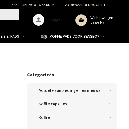
G
ZAKELIJKE VOORWAARDEN
VOORWAARDEN VOOR DE BESCHERMIN
Winkelwagen
Inloggen
Lege kar
E.S.E. PADS
KOFFIE PADS VOOR SENSEO®
Categorieën
Actuele aanbiedingen en nieuws
Koffie capsules
Koffie