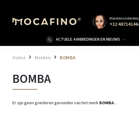
Klantenondersteu
+32 48714146
ACTUELE AANBIEDINGEN EN NIEUWS
Home
Merken
BOMBA
/
/
BOMBA
Er zijn geen goederen gevonden van het merk
BOMBA
...