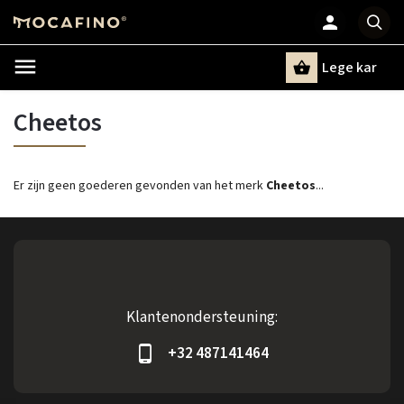
Lege kar
Zoeken
Cheetos
Er zijn geen goederen gevonden van het merk
Cheetos
...
Klantenondersteuning:
+32 487141464