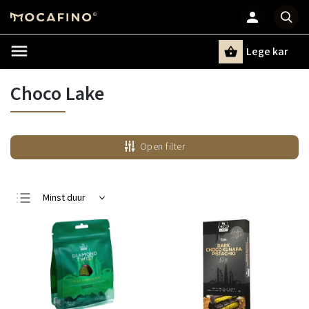
Lege kar
Zoeken
Choco Lake
Open filter
Minst duur
Duurste
Bestsellers
Alfabetisch