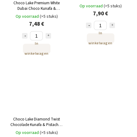
Choco Lake Premium White
Pistache Crème 300g
Op voorraad
(>5 stuks)
Dubai Choco Kunafa &
7,90 €
Pistachio Dubai witte chocolade
Op voorraad
(>5 stuks)
gevuld met pistachecrème en
7,48 €
kunafvulling 190 g
In
winkelwagen
In
winkelwagen
Choco Lake Diamond Twist
Chocolade Kunafa & Pistache –
melkchocoladepralines met
Op voorraad
(>5 stuks)
vulling 600 g