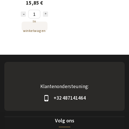
15,85 €
In
winkelwagen
Klantenondersteuning:
+32 487141464
Volg ons