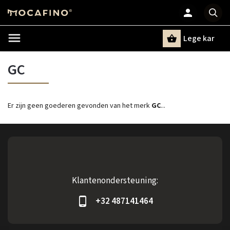
Lege kar
Zoeken
GC
Er zijn geen goederen gevonden van het merk
GC
...
Klantenondersteuning:
+32 487141464