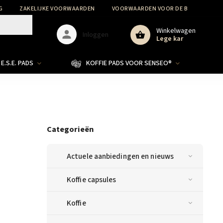
G
ZAKELIJKE VOORWAARDEN
VOORWAARDEN VOOR DE BESCHERMIN
Winkelwagen
Inloggen
Lege kar
E.S.E. PADS
KOFFIE PADS VOOR SENSEO®
Categorieën
Actuele aanbiedingen en nieuws
Koffie capsules
Koffie