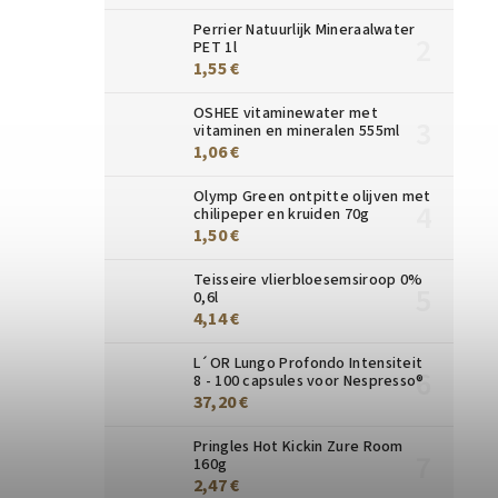
Perrier Natuurlijk Mineraalwater
PET 1l
1,55 €
OSHEE vitaminewater met
vitaminen en mineralen 555ml
1,06 €
Olymp Green ontpitte olijven met
chilipeper en kruiden 70g
1,50 €
Teisseire vlierbloesemsiroop 0%
0,6l
4,14 €
L´OR Lungo Profondo Intensiteit
8 - 100 capsules voor Nespresso®
37,20 €
Pringles Hot Kickin Zure Room
160g
2,47 €