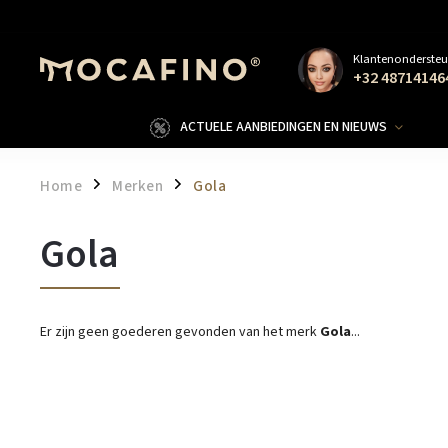
Klantenondersteu
+32 48714146
ACTUELE AANBIEDINGEN EN NIEUWS
Home
Merken
Gola
/
/
Gola
Er zijn geen goederen gevonden van het merk
Gola
...