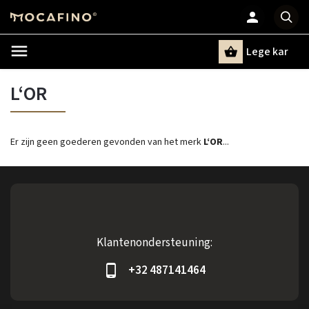
Lege kar
Zoeken
L‘OR
Er zijn geen goederen gevonden van het merk
L‘OR
...
Klantenondersteuning:
+32 487141464