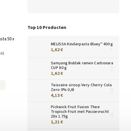
Top 10 Producten
sta 50 x
MELISSA Kinderpasta Bluey" 400 g
1,62 €
ks)
Samyang Buldak ramen Carbonara
CUP 80 g
1,62 €
Teisseire siroop Very Cherry Cola
Zero 0% 0,6l
4,13 €
Pickwick Fruit Fusion Thee
Tropisch Fruit met Passievrucht
20x 1.75g
1,21 €