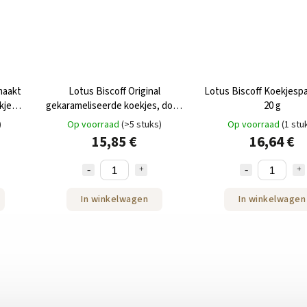
maakt
Lotus Biscoff Original
Lotus Biscoff Koekjespa
kjes,
gekarameliseerde koekjes, doos
20 g
van 200 g, 10 stuks.
)
Op voorraad
(>5 stuks)
Op voorraad
(1 stu
15,85 €
16,64 €
In winkelwagen
In winkelwagen