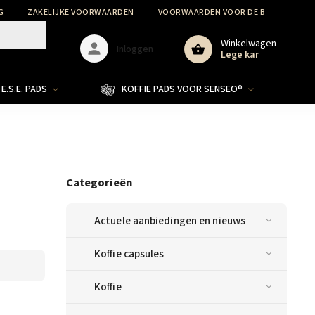
G
ZAKELIJKE VOORWAARDEN
VOORWAARDEN VOOR DE BESCHERMIN
Winkelwagen
Inloggen
Lege kar
E.S.E. PADS
KOFFIE PADS VOOR SENSEO®
Categorieën
Actuele aanbiedingen en nieuws
Koffie capsules
Koffie