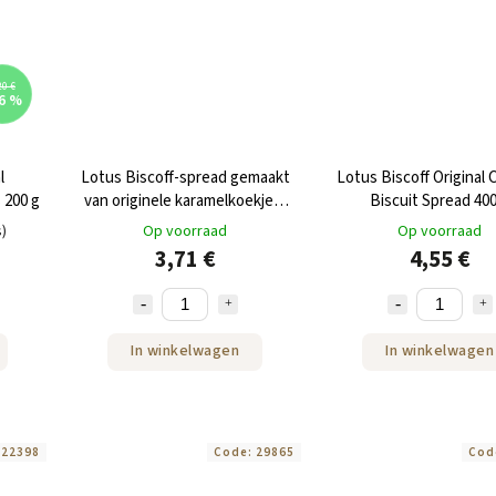
20 €
6 %
l
Lotus Biscoff-spread gemaakt
Lotus Biscoff Original 
 200 g
van originele karamelkoekjes,
Biscuit Spread 400
krokant, 380 g
s)
Op voorraad
Op voorraad
3,71 €
4,55 €
In winkelwagen
In winkelwagen
:
22398
Code:
29865
Cod