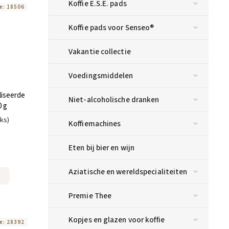
Koffie E.S.E. pads
e:
18506
Koffie pads voor Senseo®
Vakantie collectie
Voedingsmiddelen
liseerde
Niet-alcoholische dranken
 g
uks)
Koffiemachines
Eten bij bier en wijn
Aziatische en wereldspecialiteiten
Premie Thee
Kopjes en glazen voor koffie
e:
28392