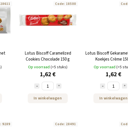
:
28611
Code:
18500
Cod
met
Lotus Biscoff Caramelized
Lotus Biscoff Gekarame
Cookies Chocolade 150 g
Koekjes Crème 150
s)
Op voorraad
(>5 stuks)
Op voorraad
(>5 st
1,62 €
1,62 €
In winkelwagen
In winkelwagen
e:
9289
Code:
28491
Cod