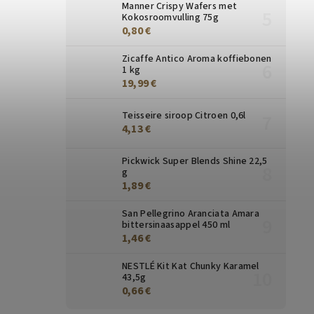
Manner Crispy Wafers met
Kokosroomvulling 75g
0,80 €
Zicaffe Antico Aroma koffiebonen
1 kg
19,99 €
Teisseire siroop Citroen 0,6l
4,13 €
Pickwick Super Blends Shine 22,5
g
1,89 €
San Pellegrino Aranciata Amara
bittersinaasappel 450 ml
1,46 €
NESTLÉ Kit Kat Chunky Karamel
43,5g
0,66 €