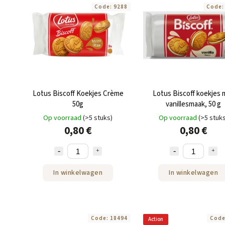
Code:
9288
Code
Lotus Biscoff Koekjes Crème
Lotus Biscoff koekjes 
50g
vanillesmaak, 50 g
Op voorraad
(>5 stuks)
Op voorraad
(>5 stuk
0,80 €
0,80 €
In winkelwagen
In winkelwagen
Code:
18494
Cod
Action