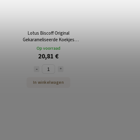
Lotus Biscoff Original
Gekarameliseerde Koekjes
300x6.25g
Op voorraad
20,81 €
In winkelwagen