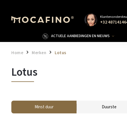
Klantenondersteu
+32 48714146
ACTUELE AANBIEDINGEN EN NIEUWS
Home
Merken
Lotus
/
/
Lotus
Minst duur
Duurste