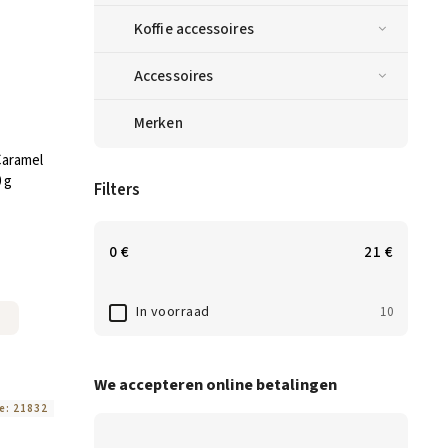
Koffie accessoires
Accessoires
Merken
Caramel
 g
Filters
0
€
21
€
In voorraad
10
We accepteren online betalingen
e:
21832