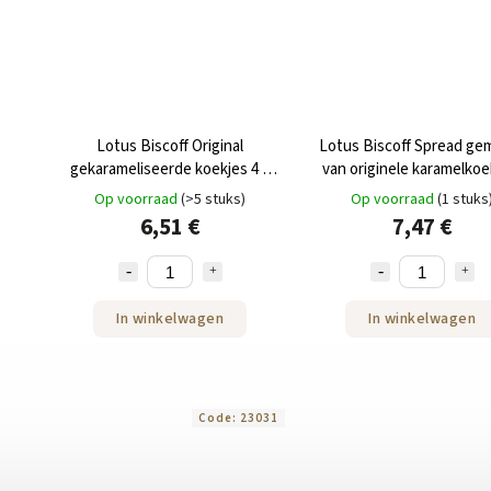
Lotus Biscoff Original
Lotus Biscoff Spread ge
gekarameliseerde koekjes 4 x
van originele karamelkoe
200 g
knapperig 0,7 kg
Op voorraad
(>5 stuks)
Op voorraad
(1 stuks
6,51 €
7,47 €
In winkelwagen
In winkelwagen
Code:
23031