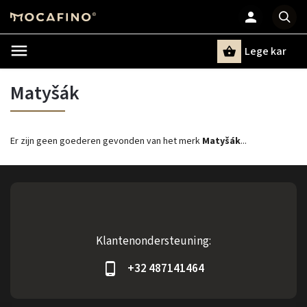
Lege kar
Zoeken
Matyšák
Er zijn geen goederen gevonden van het merk
Matyšák
...
Klantenondersteuning:
+32 487141464