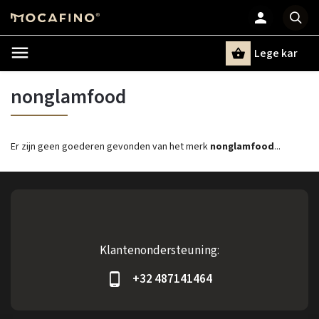
Lege kar
Zoeken
nonglamfood
Er zijn geen goederen gevonden van het merk
nonglamfood
...
Klantenondersteuning:
+32 487141464