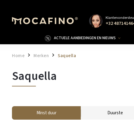
Klantenondersteu
+32 48714146
ACTUELE AANBIEDINGEN EN NIEUWS
Home
Merken
Saquella
/
/
Saquella
Minst duur
Duurste