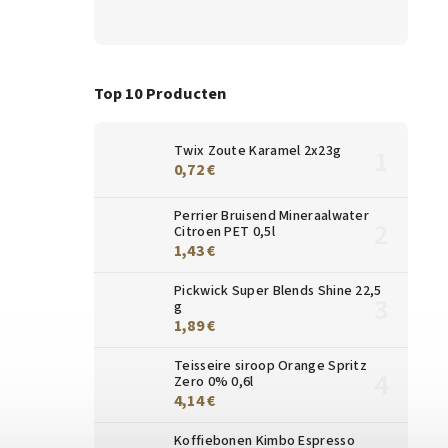
Top 10 Producten
Twix Zoute Karamel 2x23g
0,72 €
Perrier Bruisend Mineraalwater
Citroen PET 0,5l
1,43 €
Pickwick Super Blends Shine 22,5
g
1,89 €
Teisseire siroop Orange Spritz
Zero 0% 0,6l
4,14 €
Koffiebonen Kimbo Espresso