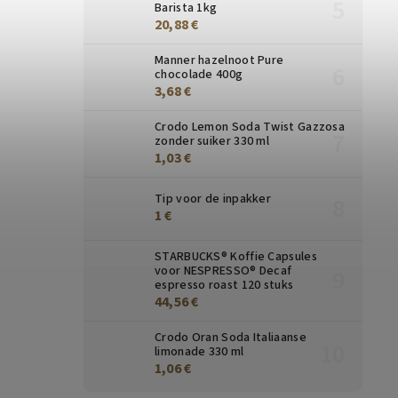
Barista 1kg
20,88 €
Manner hazelnoot Pure
chocolade 400g
3,68 €
Crodo Lemon Soda Twist Gazzosa
zonder suiker 330 ml
1,03 €
Tip voor de inpakker
1 €
STARBUCKS® Koffie Capsules
voor NESPRESSO® Decaf
espresso roast 120 stuks
44,56 €
Crodo Oran Soda Italiaanse
limonade 330 ml
1,06 €