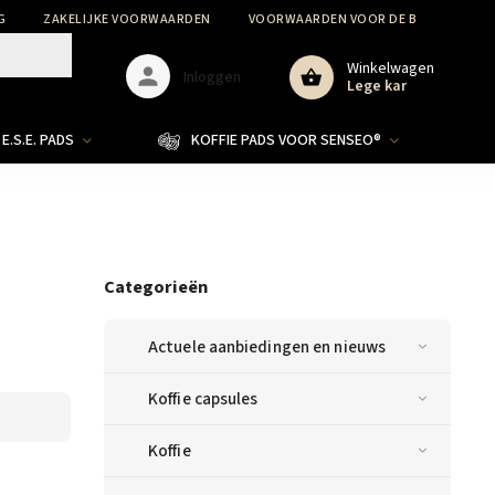
G
ZAKELIJKE VOORWAARDEN
VOORWAARDEN VOOR DE BESCHERMIN
Winkelwagen
Inloggen
Lege kar
E.S.E. PADS
KOFFIE PADS VOOR SENSEO®
Categorieën
Actuele aanbiedingen en nieuws
Koffie capsules
Koffie